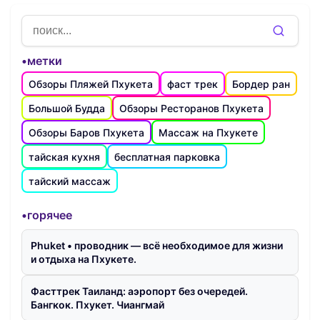
•метки
Обзоры Пляжей Пхукета
фаст трек
Бордер ран
Большой Будда
Обзоры Ресторанов Пхукета
Обзоры Баров Пхукета
Массаж на Пхукете
тайская кухня
бесплатная парковка
тайский массаж
•горячее
Phuket • проводник — всё необходимое для жизни
и отдыха на Пхукете.
Фасттрек Таиланд: аэропорт без очередей.
Бангкок. Пхукет. Чиангмай