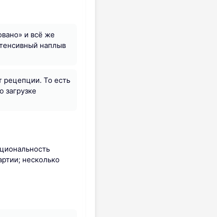
вано» и всё же
нтенсивный наплыв
 рецепции. То есть
о загрузке
кциональность
артии; несколько