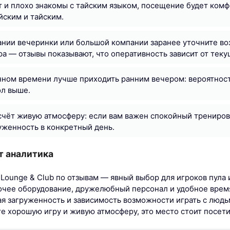
т и плохо знакомы с тайским языком, посещение будет ком
йским и тайским.
нии вечеринки или большой компании заранее уточните во
а — отзывы показывают, что оперативность зависит от тек
ном времени лучше приходить ранним вечером: вероятност
ол выше.
счёт живую атмосферу: если вам важен спокойный трениро
уженность в конкретный день.
т аналитика
ol Lounge & Club по отзывам — явный выбор для игроков пула 
очее оборудование, дружелюбный персонал и удобное врем
 загруженность и зависимость возможности играть с людь
те хорошую игру и живую атмосферу, это место стоит посети