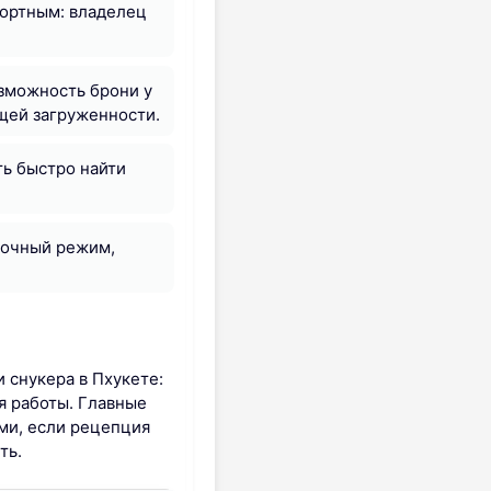
фортным: владелец
зможность брони у
ущей загруженности.
ь быстро найти
вочный режим,
и снукера в Пхукете:
я работы. Главные
ми, если рецепция
ть.