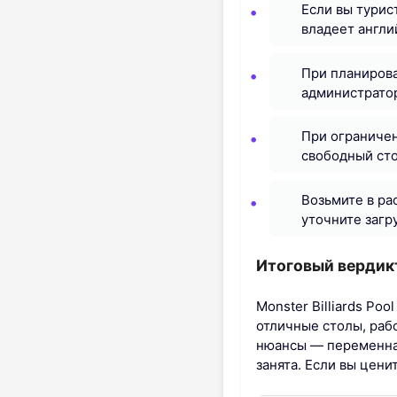
Если вы турис
владеет англи
При планирова
администратор
При ограничен
свободный ст
Возьмите в ра
уточните загр
Итоговый вердик
Monster Billiards Po
отличные столы, раб
нюансы — переменная
занята. Если вы цени