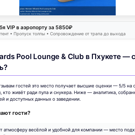
бя VIP в аэропорту за 5850₽
тент • Пропуск толпы • Сопровождение от трапа до выхода
liards Pool Lounge & Club в Пхукете — 
ь?
тзывам гостей это место получает высшие оценки — 5/5 на 
, кто живёт ради пула и снукера. Ниже — аналитика, собра
ей и доступных данных о заведении.
чают гости?
т атмосферу весёлой и удобной для компании — место подх