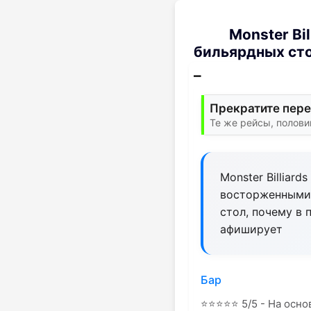
Monster Bi
бильярдных ст
Прекратите пере
Те же рейсы, полови
Monster Billiar
восторженными 
стол, почему в 
афиширует
Бар
⭐
⭐
⭐
⭐
⭐
5/5 - На осно