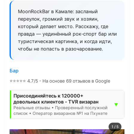
MoonRockBar в Камале: засланый
переулок, громкий звук и хозяин,
который делает место. Расскажу, где
правда — уединённый рок‑спорт бар или
туристическая картинка, и когда идти,
чтобы не попасть в разочарование.
Бар
⭐
⭐
⭐
⭐
⭐
4.7/5 - На основе 69 отзывов в Google
Присоединяйтесь к 120000+
довольных клиентов - TVR визаран
▼
Реальные отзывы • Проверенный послужной
список • Оператор визаранов №1 на Пхукете
1
/
5