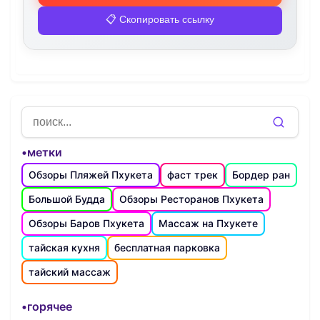
📋 Скопировать ссылку
•метки
Обзоры Пляжей Пхукета
фаст трек
Бордер ран
Большой Будда
Обзоры Ресторанов Пхукета
Обзоры Баров Пхукета
Массаж на Пхукете
тайская кухня
бесплатная парковка
тайский массаж
•горячее