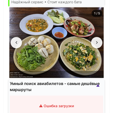
Надёжный сервис • Стоит каждого бата
1
/
5
Умный поиск авиабилетов - самые дешёвые
▲
маршруты
⚠️ Ошибка загрузки