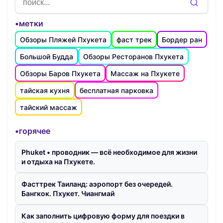
•метки
Обзоры Пляжей Пхукета
фаст трек
Бордер ран
Большой Будда
Обзоры Ресторанов Пхукета
Обзоры Баров Пхукета
Массаж на Пхукете
тайская кухня
бесплатная парковка
тайский массаж
•горячее
Phuket • проводник — всё необходимое для жизни
и отдыха на Пхукете.
Фасттрек Таиланд: аэропорт без очередей.
Бангкок. Пхукет. Чиангмай
Как заполнить цифровую форму для поездки в