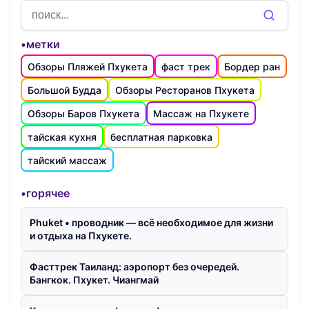
•метки
Обзоры Пляжей Пхукета
фаст трек
Бордер ран
Большой Будда
Обзоры Ресторанов Пхукета
Обзоры Баров Пхукета
Массаж на Пхукете
тайская кухня
бесплатная парковка
тайский массаж
•горячее
Phuket • проводник — всё необходимое для жизни
и отдыха на Пхукете.
Фасттрек Таиланд: аэропорт без очередей.
Бангкок. Пхукет. Чиангмай