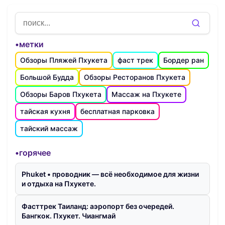
•метки
Обзоры Пляжей Пхукета
фаст трек
Бордер ран
Большой Будда
Обзоры Ресторанов Пхукета
Обзоры Баров Пхукета
Массаж на Пхукете
тайская кухня
бесплатная парковка
тайский массаж
•горячее
Phuket • проводник — всё необходимое для жизни
и отдыха на Пхукете.
Фасттрек Таиланд: аэропорт без очередей.
Бангкок. Пхукет. Чиангмай