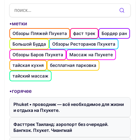
•метки
Обзоры Пляжей Пхукета
фаст трек
Бордер ран
Большой Будда
Обзоры Ресторанов Пхукета
Обзоры Баров Пхукета
Массаж на Пхукете
тайская кухня
бесплатная парковка
тайский массаж
•горячее
Phuket • проводник — всё необходимое для жизни
и отдыха на Пхукете.
Фасттрек Таиланд: аэропорт без очередей.
Бангкок. Пхукет. Чиангмай