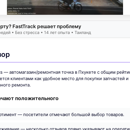
рту? FastTrack решает проблему
едей • Без стресса • 14 лет опыта • Таиланд
зор
ts — автомагазин/ремонтная точка в Пхукете с общим рейти
ется клиентами как удобное место для покупки запчастей и
вного ремонта.
ечают положительного
ртимент — посетители отмечают большой выбор товаров.
живание — несколько отзывов прямо указывают на операти