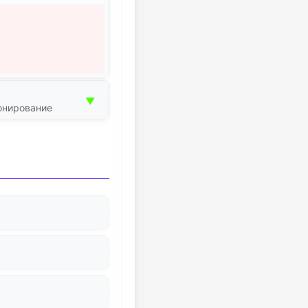
▼
онирование