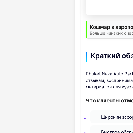
Кошмар в аэропо
Больше никаких очер
Краткий об
Phuket Naka Auto Par
отзывам, воспринима
материалов для кузо
Что клиенты отм
Широкий ассо
Быстрое обслу