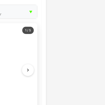
▼
г
1
/
5