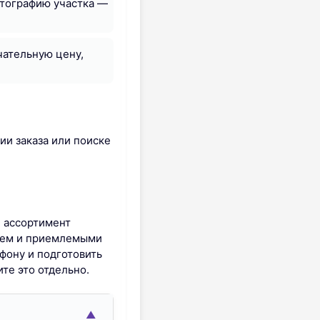
отографию участка —
чательную цену,
ии заказа или поиске
й ассортимент
нием и приемлемыми
фону и подготовить
те это отдельно.
▲