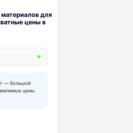
и материалов для
кватные цены в
▼
ют — большой
иемлемые цены.