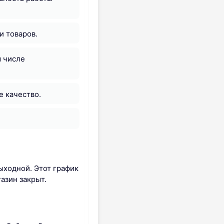
и товаров.
м числе
е качество.
ыходной. Этот график
азин закрыт.