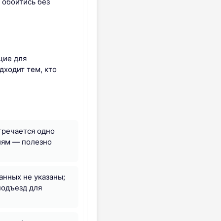
 обойтись без
щие для
дходит тем, кто
тречается одно
ниям — полезно
анных не указаны;
подъезд для