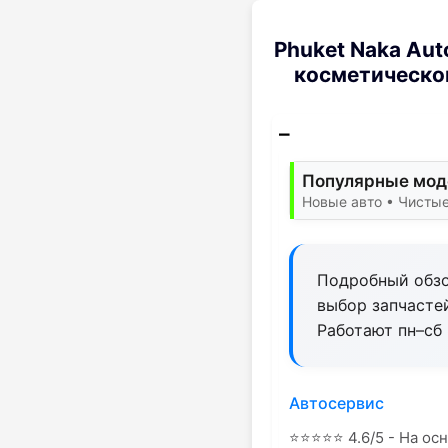
Phuket Naka Aut
косметическог
Популярные моде
Новые авто • Чистые
Подробный обзо
выбор запчасте
Работают пн–сб 
Автосервис
⭐
⭐
⭐
⭐
⭐
4.6/5 - На ос