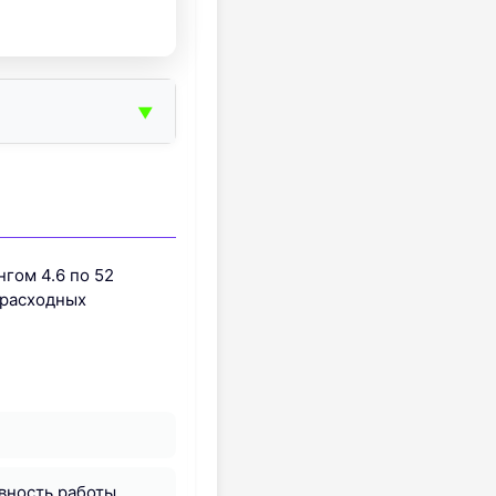
▼
нгом 4.6 по 52
 расходных
вность работы