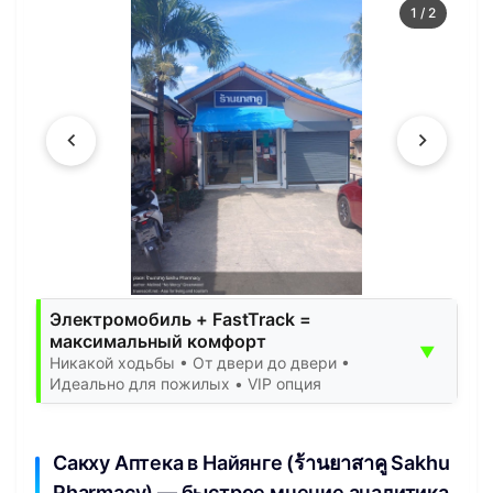
1
/
2
Электромобиль + FastTrack =
максимальный комфорт
▼
Никакой ходьбы • От двери до двери •
Идеально для пожилых • VIP опция
Сакху Аптека в Найянге (ร้านยาสาคู Sakhu
Pharmacy) — быстрое мнение аналитика