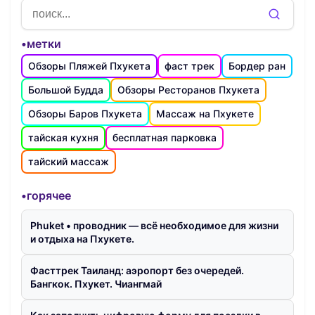
•метки
Обзоры Пляжей Пхукета
фаст трек
Бордер ран
Большой Будда
Обзоры Ресторанов Пхукета
Обзоры Баров Пхукета
Массаж на Пхукете
тайская кухня
бесплатная парковка
тайский массаж
•горячее
Phuket • проводник — всё необходимое для жизни
и отдыха на Пхукете.
Фасттрек Таиланд: аэропорт без очередей.
Бангкок. Пхукет. Чиангмай