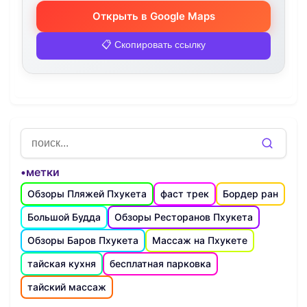
Открыть в Google Maps
📋 Скопировать ссылку
•метки
Обзоры Пляжей Пхукета
фаст трек
Бордер ран
Большой Будда
Обзоры Ресторанов Пхукета
Обзоры Баров Пхукета
Массаж на Пхукете
тайская кухня
бесплатная парковка
тайский массаж