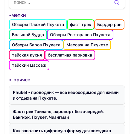
•метки
Обзоры Пляжей Пхукета
фаст трек
Бордер ран
Большой Будда
Обзоры Ресторанов Пхукета
Обзоры Баров Пхукета
Массаж на Пхукете
тайская кухня
бесплатная парковка
тайский массаж
•горячее
Phuket • проводник — всё необходимое для жизни
и отдыха на Пхукете.
Фасттрек Таиланд: аэропорт без очередей.
Бангкок. Пхукет. Чиангмай
Как заполнить цифровую форму для поездки в