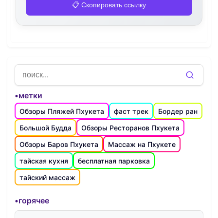
📋 Скопировать ссылку
•метки
Обзоры Пляжей Пхукета
фаст трек
Бордер ран
Большой Будда
Обзоры Ресторанов Пхукета
Обзоры Баров Пхукета
Массаж на Пхукете
тайская кухня
бесплатная парковка
тайский массаж
•горячее