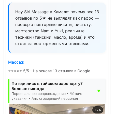
Hey Siri Massage в Камале: почему все 13
отзывов по 5★ не выглядят как пафос —
проверю повторные визиты, чистоту,
мастерство Nam и Yuki, реальные
техники (тайский, масло, арома) и что
стоит за восторженными отзывами.
Массаж
⭐
⭐
⭐
⭐
⭐
5/5 - На основе 13 отзывов в Google
Потерялись в тайском аэропорту?
Больше никогда
▼
Персональное сопровождение • Чёткие
указания • Англоговорящий персонал
1
/
5