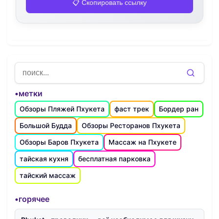
📋 Скопировать ссылку
•метки
Обзоры Пляжей Пхукета
фаст трек
Бордер ран
Большой Будда
Обзоры Ресторанов Пхукета
Обзоры Баров Пхукета
Массаж на Пхукете
тайская кухня
бесплатная парковка
тайский массаж
•горячее