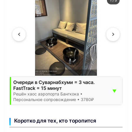
1
/
5
Очереди в Суварнабхуми = 3 часа.
FastTrack = 15 минут
▼
Решён хаос аэропорта Бангкока •
Персональное сопровождение • 3780₽
Коротко для тех, кто торопится