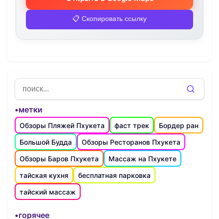
📋 Скопировать ссылку
•метки
Обзоры Пляжей Пхукета
фаст трек
Бордер ран
Большой Будда
Обзоры Ресторанов Пхукета
Обзоры Баров Пхукета
Массаж на Пхукете
тайская кухня
бесплатная парковка
тайский массаж
•горячее