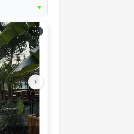
▼
1
/
5