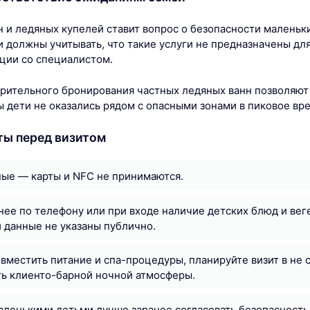
н и ледяных купелей ставит вопрос о безопасности маленьк
и должны учитывать, что такие услуги не предназначены дл
ации со специалистом.
рительного бронирования частных ледяных ванн позволяют
ы дети не оказались рядом с опасными зонами в пиковое вр
ты перед визитом
ые — карты и NFC не принимаются.
нее по телефону или при входе наличие детских блюд и вег
и данные не указаны публично.
овместить питание и спа-процедуры, планируйте визит в не 
ь клиенто-барной ночной атмосферы.
аленькими детьми лучше заранее согласовать безопасность