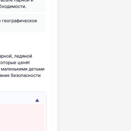
обходимости.
е географическое
арной, ледяной
которые ценят
с маленькими детьми
ание безопасности
▲