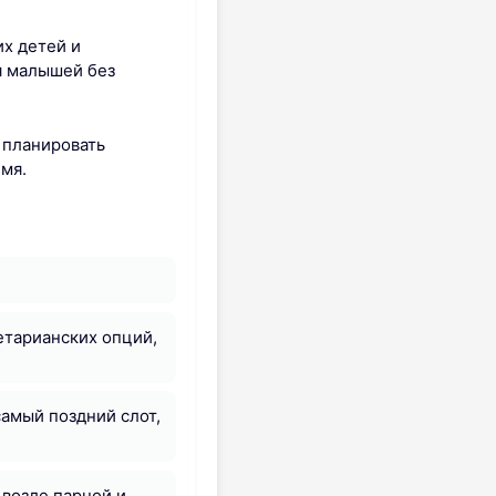
их детей и
я малышей без
 планировать
емя.
етарианских опций,
самый поздний слот,
 возле парной и