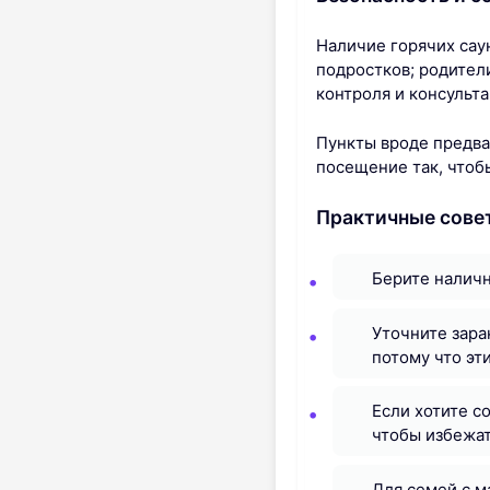
Наличие горячих сау
подростков; родител
контроля и консульт
Пункты вроде предва
посещение так, чтоб
Практичные сове
Берите наличн
Уточните зара
потому что эт
Если хотите с
чтобы избежат
Для семей с м