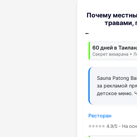
Почему местные
травами,
60 дней в Таилан
Секрет визарана • Л
Sauna Patong Ba
за рекламой пр
детское меню. 
Ресторан
⭐
⭐
⭐
⭐
⭐
4.9/5 - На ос