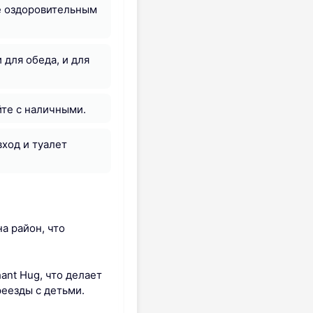
ее оздоровительным
 для обеда, и для
йте с наличными.
ход и туалет
а район, что
ant Hug, что делает
реезды с детьми.