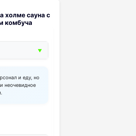
а холме сауна с
м комбуча
▼
рсонал и еду, но
 и неочевидное
.