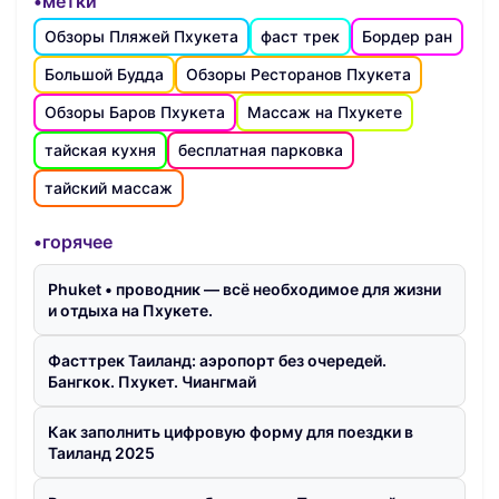
•метки
Обзоры Пляжей Пхукета
фаст трек
Бордер ран
Большой Будда
Обзоры Ресторанов Пхукета
Обзоры Баров Пхукета
Массаж на Пхукете
тайская кухня
бесплатная парковка
тайский массаж
•горячее
Phuket • проводник — всё необходимое для жизни
и отдыха на Пхукете.
Фасттрек Таиланд: аэропорт без очередей.
Бангкок. Пхукет. Чиангмай
Как заполнить цифровую форму для поездки в
Таиланд 2025