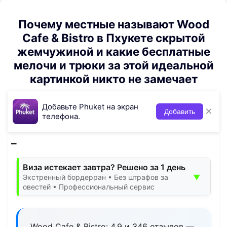
Почему местные называют Wood
Cafe & Bistro в Пхукете скрытой
жемчужиной и какие бесплатные
мелочи и трюки за этой идеальной
картинкой никто не замечает
Добавьте Phuket на экран
×
Добавить
телефона.
Виза истекает завтра? Решено за 1 день
▼
Экстренный бордерран • Без штрафов за
овестей • Профессиональный сервис
Wood Cafe & Bistro: 4.9 и 346 отзывов —