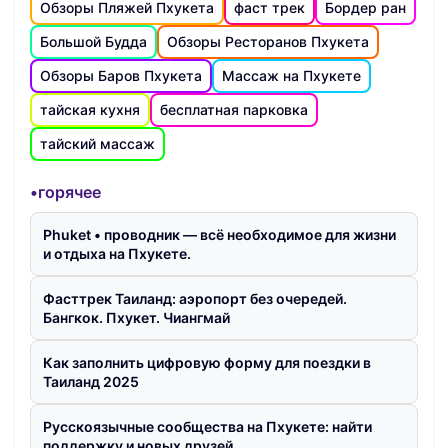
Обзоры Пляжей Пхукета
фаст трек
Бордер ран
Большой Будда
Обзоры Ресторанов Пхукета
Обзоры Баров Пхукета
Массаж на Пхукете
тайская кухня
бесплатная парковка
тайский массаж
•горячее
Phuket • проводник — всё необходимое для жизни
и отдыха на Пхукете.
Фасттрек Таиланд: аэропорт без очередей.
Бангкок. Пхукет. Чиангмай
Как заполнить цифровую форму для поездки в
Таиланд 2025
Русскоязычные сообщества на Пхукете: найти
поддержку и новых друзей