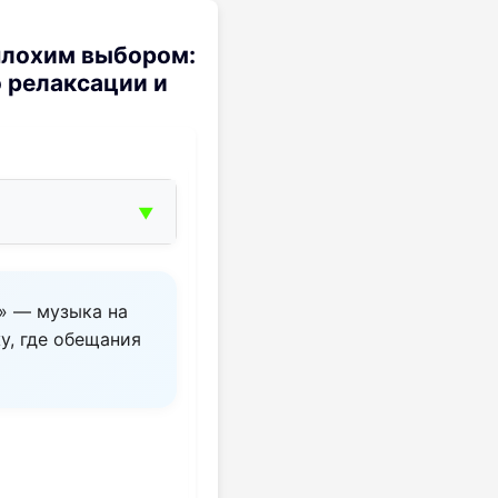
плохим выбором:
о релаксации и
▼
е» — музыка на
у, где обещания