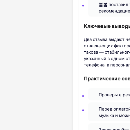
봄봄
поставил 
рекомендацие
Ключевые выводы
Два отзыва выдают ч
отвлекающих факторо
такова — стабильног
указанный в одном о
телефона, а персона
Практические со
Проверьте реж
Перед оплатой
музыка и можн
Запланируйте 