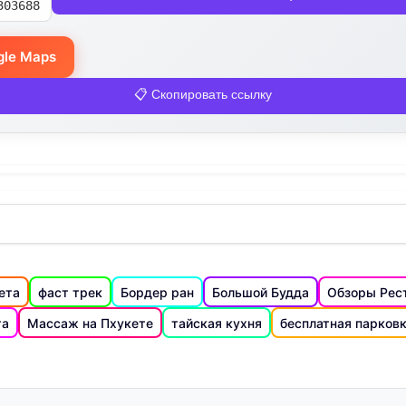
303688
gle Maps
📋 Скопировать ссылку
ета
фаст трек
Бордер ран
Большой Будда
Обзоры Рес
та
Массаж на Пхукете
тайская кухня
бесплатная парков