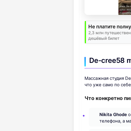
Не платите полн
2,3 млн путешестве
дешёвый билет
De-cree58 
Массажная студия De
что уже само по себ
Что конкретно п
Nikita Ghode
о
телефона, а м