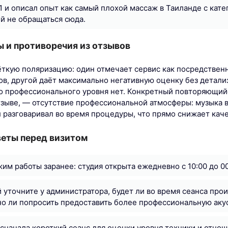
1 и описал опыт как самый плохой массаж в Таиланде с кат
й не обращаться сюда.
 и противоречия из отзывов
ёткую поляризацию: один отмечает сервис как посредственн
в, другой даёт максимально негативную оценку без детали
о профессионального уровня нет. Конкретный повторяющий
тзыве, — отсутствие профессиональной атмосферы: музыка 
л разговаривал во время процедуры, что прямо снижает каче
веты перед визитом
им работы заранее: студия открыта ежедневно с 10:00 до 00
 уточните у администратора, будет ли во время сеанса про
о ли попросить предоставить более профессиональную акус
сначала короткий сеанс для оценки уровня техники и отнош