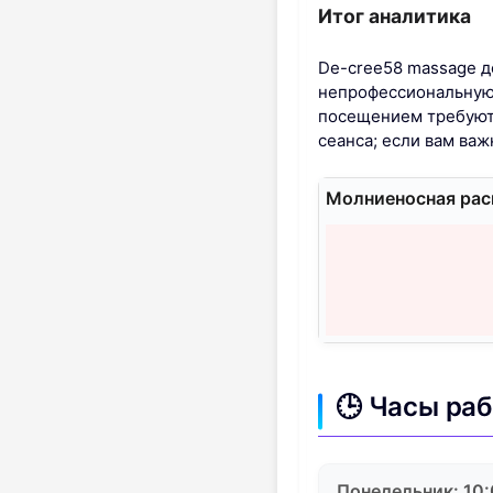
Итог аналитика
De-cree58 massage д
непрофессиональную 
посещением требуютс
сеанса; если вам ва
Молниеносная расп
🕒 Часы ра
Понедельник: 10: