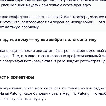
риск большой неудачи при полном курсе процедур.
важна конфиденциальность и спокойная атмосфера, заранее
 уточните, разговаривает ли персонал между собой — отзы
ет на такую проблему.
 идти, а кому — лучше выбрать альтернативу
овать ради экономии или хотите быстро проверить местный 
равдан. Тем, кто ищет гарантированно профессиональный м
ю предсказуемость результата, я рекомендую рассмотреть д
кст и ориентиры
в окружении локального сервиса и гостевого жилья, рядом
 Nanai Patong, Кафе Суповая и отель Magnific Patong, что удо
ания на уровень спа‑услуг.