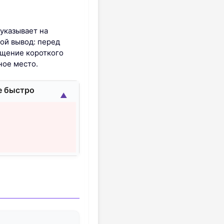
указывает на
ой вывод: перед
ещение короткого
ное место.
е быстро
▲