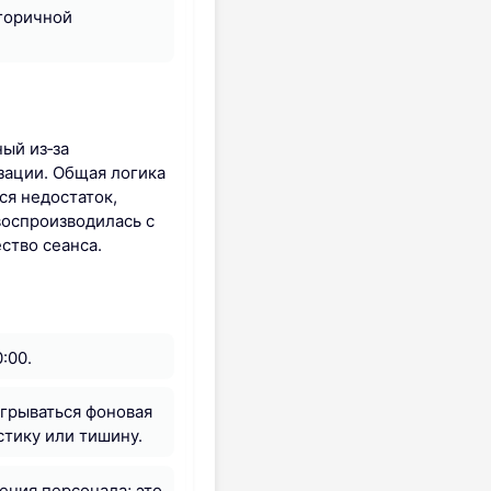
егоричной
ый из‑за
зации. Общая логика
ся недостаток,
воспроизводилась с
ство сеанса.
:00.
игрываться фоновая
тику или тишину.
ения персонала; это