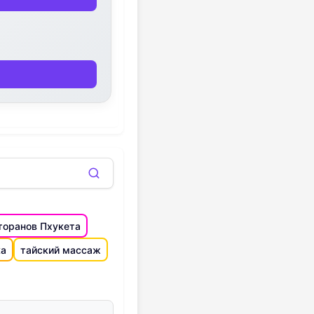
торанов Пхукета
ка
тайский массаж