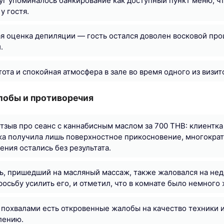
уг упоминалось банкирование как доступный пункт меню, ч
у гостя.
 оценка депиляции — гость остался доволен восковой про
.
ота и спокойная атмосфера в зале во время одного из визит
лобы и противоречия
тзыв про сеанс с каннабисным маслом за 700 THB: клиентка
жа получила лишь поверхностное прикосновение, многокра
ения остались без результата.
ь, пришедший на масляный массаж, также жаловался на не
росьбу усилить его, и отметил, что в комнате было немного 
с похвалами есть откровенные жалобы на качество техники
лению.