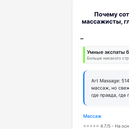
Почему сот
массажисты, гл
Умные экспаты б
Больше никакого стр
Art Massage: 51
массаж, но све
где правда, где
Массаж
⭐
⭐
⭐
⭐
⭐
4.7/5 - На ос