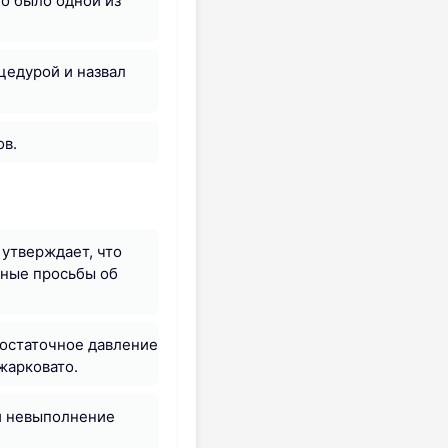
то было одной из
цедурой и назвал
ов.
 утверждает, что
тные просьбы об
достаточное давление
жарковато.
 и невыполнение