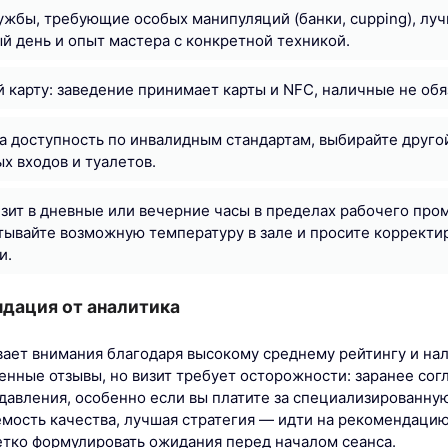
ужбы, требующие особых манипуляций (банки, cupping), лу
ый день и опыт мастера с конкретной техникой.
й карту: заведение принимает карты и NFC, наличные не обя
а доступность по инвалидным стандартам, выбирайте другой
х входов и туалетов.
зит в дневные или вечерние часы в пределах рабочего пром
тывайте возможную температуру в зале и просите корректи
и.
ндация от аналитика
вает внимания благодаря высокому среднему рейтингу и на
нные отзывы, но визит требует осторожности: заранее сог
давления, особенно если вы платите за специализированную
емость качества, лучшая стратегия — идти на рекомендацию
четко формулировать ожидания перед началом сеанса.