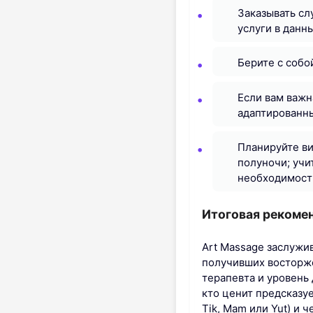
Заказывать сл
услуги в данн
Берите с собо
Если вам важн
адаптированны
Планируйте ви
полуночи; учи
необходимост
Итоговая рекоме
Art Massage заслужи
получивших восторже
терапевта и уровень 
кто ценит предсказу
Tik, Mam или Yut) и 