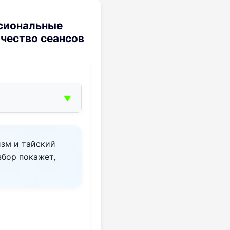
ссиональные
ачество сеансов
▼
изм и тайский
збор покажет,