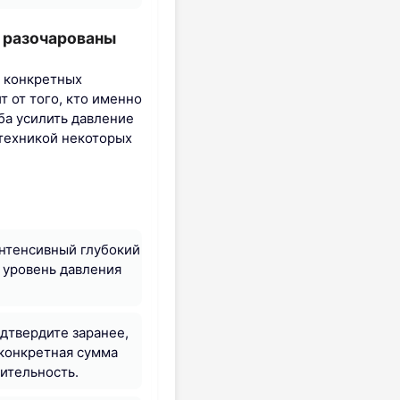
— разочарованы
н конкретных
т от того, кто именно
ба усилить давление
техникой некоторых
 интенсивный глубокий
 уровень давления
дтвердите заранее,
 конкретная сумма
ительность.