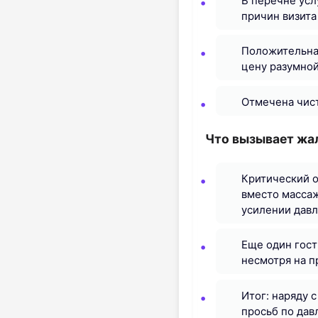
В перечне усл
причин визита 
Положительная
цену разумной
Отмечена чист
Что вызывает жа
Критический о
вместо масса
усилении давл
Еще один гост
несмотря на п
Итог: наряду 
просьб по дав