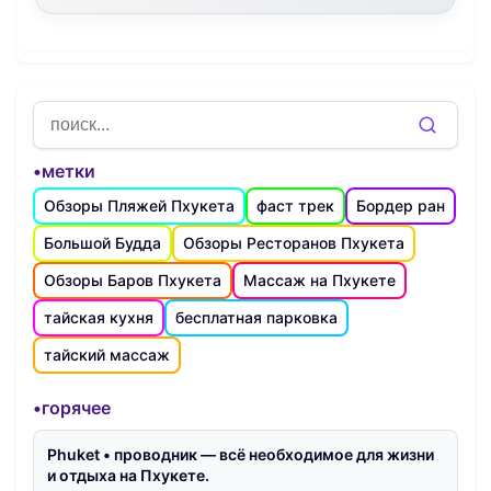
•метки
Обзоры Пляжей Пхукета
фаст трек
Бордер ран
Большой Будда
Обзоры Ресторанов Пхукета
Обзоры Баров Пхукета
Массаж на Пхукете
тайская кухня
бесплатная парковка
тайский массаж
•горячее
Phuket • проводник — всё необходимое для жизни
и отдыха на Пхукете.