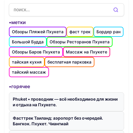
•метки
Обзоры Пляжей Пхукета
фаст трек
Бордер ран
Большой Будда
Обзоры Ресторанов Пхукета
Обзоры Баров Пхукета
Массаж на Пхукете
тайская кухня
бесплатная парковка
тайский массаж
•горячее
Phuket • проводник — всё необходимое для жизни
и отдыха на Пхукете.
Фасттрек Таиланд: аэропорт без очередей.
Бангкок. Пхукет. Чиангмай