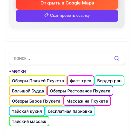
Открыть в Google Maps
📋 Скопировать ссылку
•метки
Обзоры Пляжей Пхукета
фаст трек
Бордер ран
Большой Будда
Обзоры Ресторанов Пхукета
Обзоры Баров Пхукета
Массаж на Пхукете
тайская кухня
бесплатная парковка
тайский массаж