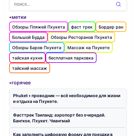
•метки
Обзоры Пляжей Пхукета
фаст трек
Бордер ран
Большой Будда
Обзоры Ресторанов Пхукета
Обзоры Баров Пхукета
Массаж на Пхукете
тайская кухня
бесплатная парковка
тайский массаж
•горячее
Phuket • проводник — всё необходимое для жизни
и отдыха на Пхукете.
Фасттрек Таиланд: аэропорт без очередей.
Бангкок. Пхукет. Чиангмай
Как заполнить цифровую форму для поездки в