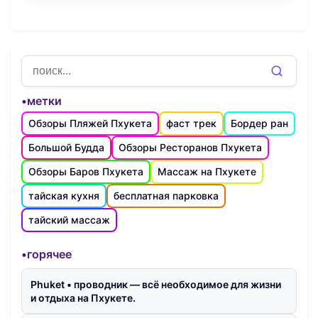
•метки
Обзоры Пляжей Пхукета
фаст трек
Бордер ран
Большой Будда
Обзоры Ресторанов Пхукета
Обзоры Баров Пхукета
Массаж на Пхукете
тайская кухня
бесплатная парковка
тайский массаж
•горячее
Phuket • проводник — всё необходимое для жизни
и отдыха на Пхукете.