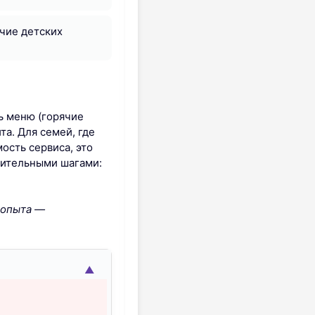
ичие детских
ь меню (горячие
та. Для семей, где
ость сервиса, это
вительными шагами:
о опыта —
▲