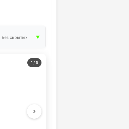
▼
• Без скрытых
1
/
5