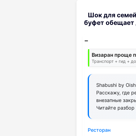
Шок для семей
буфет обещает 
Визаран проще п
Транспорт + гид + д
Shabushi by Ois
Расскажу, где 
внезапные закр
Читайте разбор
Ресторан