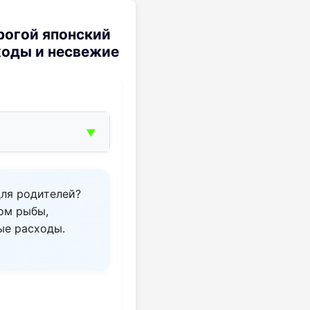
рогой японский
ходы и несвежие
▼
для родителей?
ом рыбы,
ые расходы.