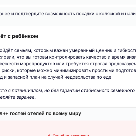
анее и подтвердите возможность посадки с коляской и нал
дёт с ребёнком
одойдёт семьям, которым важен умеренный ценник и гибкост
словии, что вы готовы контролировать качество и время визи
свежести морепродуктов или требуется строгая предсказуем
 риски, которые можно минимизировать простыми подгото
д и запасной план на случай недовольства по еде.
есто с потенциалом, но без гарантии стабильного семейног
еряйте заранее.
лн+ гостей отелей по всему миру
⚠️ Ошибка загрузки