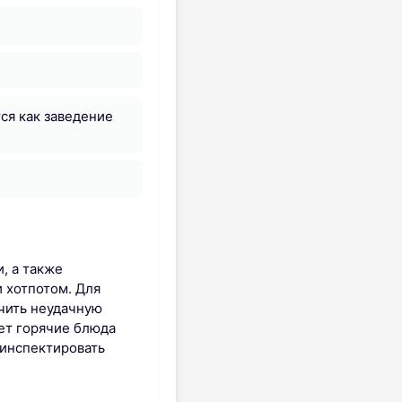
ся как заведение
, а также
и хотпотом. Для
учить неудачную
ет горячие блюда
 инспектировать