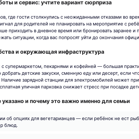
боты и сервис: учтите вариант сюрприза
вов, где гости столкнулись с неожиданными отказами во вре
сигнал для родителей не планировать на мероприятие с реб
чше приходить в дневное время или бронировать заранее и 
жать ситуации, когда вас попросят уйти до окончания офиц
обства и окружающая инфраструктура
с супермаркетом, пекарнями и кофейней — большая практи
добрать детские закуски, сменную еду или десерт, если чт
. Наличие зарядной станции для электромобилей может при
сплатная уличная парковка снижает стресс при посадке дет
е указано и почему это важно именно для семьи
и об опциях для вегетарианцев — если ребёнок не ест рыб
р блюд.