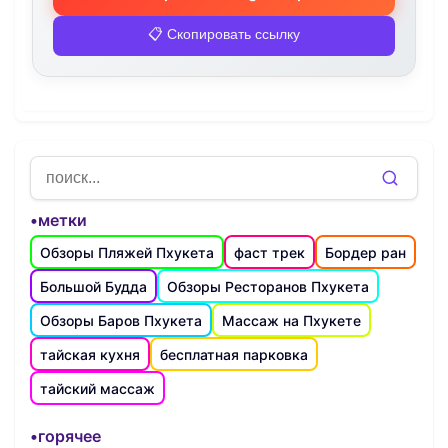
📋 Скопировать ссылку
•метки
Обзоры Пляжей Пхукета
фаст трек
Бордер ран
Большой Будда
Обзоры Ресторанов Пхукета
Обзоры Баров Пхукета
Массаж на Пхукете
тайская кухня
бесплатная парковка
тайский массаж
•горячее