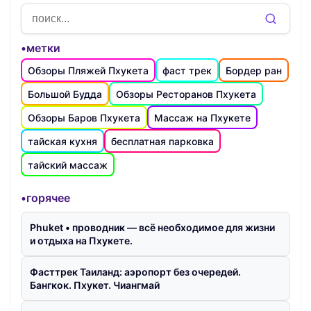
•метки
Обзоры Пляжей Пхукета
фаст трек
Бордер ран
Большой Будда
Обзоры Ресторанов Пхукета
Обзоры Баров Пхукета
Массаж на Пхукете
тайская кухня
бесплатная парковка
тайский массаж
•горячее
Phuket • проводник — всё необходимое для жизни
и отдыха на Пхукете.
Фасттрек Таиланд: аэропорт без очередей.
Бангкок. Пхукет. Чиангмай