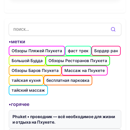
•метки
Обзоры Пляжей Пхукета
фаст трек
Бордер ран
Большой Будда
Обзоры Ресторанов Пхукета
Обзоры Баров Пхукета
Массаж на Пхукете
тайская кухня
бесплатная парковка
тайский массаж
•горячее
Phuket • проводник — всё необходимое для жизни
и отдыха на Пхукете.