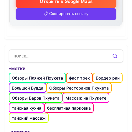
Открыть в Google Maps
📋 Скопировать ссылку
•метки
Обзоры Пляжей Пхукета
фаст трек
Бордер ран
Большой Будда
Обзоры Ресторанов Пхукета
Обзоры Баров Пхукета
Массаж на Пхукете
тайская кухня
бесплатная парковка
тайский массаж