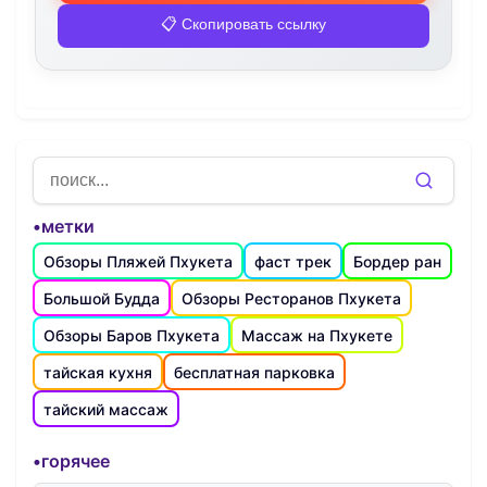
📋 Скопировать ссылку
•метки
Обзоры Пляжей Пхукета
фаст трек
Бордер ран
Большой Будда
Обзоры Ресторанов Пхукета
Обзоры Баров Пхукета
Массаж на Пхукете
тайская кухня
бесплатная парковка
тайский массаж
•горячее