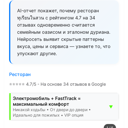
AI-отчет покажет, почему ресторан
ทุเรียนในสวน с рейтингом 4.7 на 34
отзывах одновременно считается
семейным оазисом и эталоном дуриана.
Нейросеть выявит скрытые паттерны
вкуса, цены и сервиса — узнаете то, что
упускают другие.
Ресторан
⭐
⭐
⭐
⭐
⭐
4.7/5 - На основе 34 отзывов в Google
Электромобиль + FastTrack =
максимальный комфорт
▼
Никакой ходьбы • От двери до двери •
Идеально для пожилых • VIP опция
1
/
5