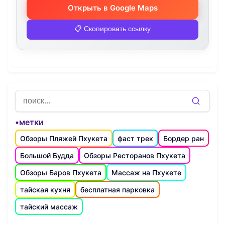
Открыть в Google Maps
📋 Скопировать ссылку
•метки
Обзоры Пляжей Пхукета
фаст трек
Бордер ран
Большой Будда
Обзоры Ресторанов Пхукета
Обзоры Баров Пхукета
Массаж на Пхукете
тайская кухня
бесплатная парковка
тайский массаж