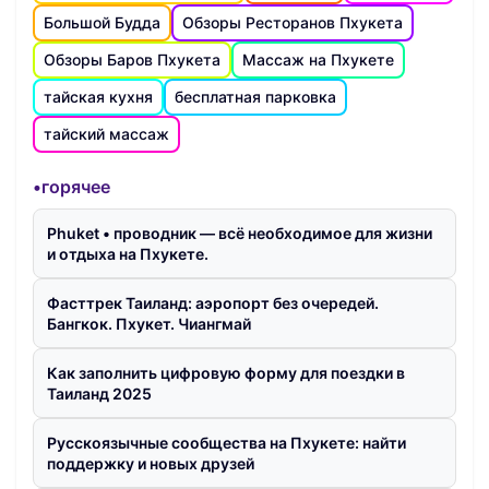
Большой Будда
Обзоры Ресторанов Пхукета
Обзоры Баров Пхукета
Массаж на Пхукете
тайская кухня
бесплатная парковка
тайский массаж
•горячее
Phuket • проводник — всё необходимое для жизни
и отдыха на Пхукете.
Фасттрек Таиланд: аэропорт без очередей.
Бангкок. Пхукет. Чиангмай
Как заполнить цифровую форму для поездки в
Таиланд 2025
Русскоязычные сообщества на Пхукете: найти
поддержку и новых друзей