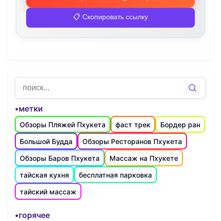
📋 Скопировать ссылку
•метки
Обзоры Пляжей Пхукета
фаст трек
Бордер ран
Большой Будда
Обзоры Ресторанов Пхукета
Обзоры Баров Пхукета
Массаж на Пхукете
тайская кухня
бесплатная парковка
тайский массаж
•горячее