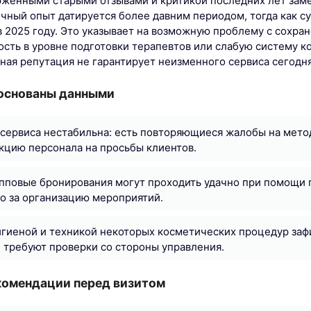
женными старыми отзывами и критикой последних лет заме
чный опыт датируется более давним периодом, тогда как 
в 2025 году. Это указывает на возможную проблему с сохра
ость в уровне подготовки терапевтов или слабую систему ко
ная репутация не гарантирует неизменного сервиса сегодня
основаны данными
сервиса нестабильна: есть повторяющиеся жалобы на мето
кцию персонала на просьбы клиентов.
пповые бронирования могут проходить удачно при помощи 
о за организацию мероприятий.
гиеной и техникой некоторых косметических процедур заф
и требуют проверки со стороны управления.
комендации перед визитом