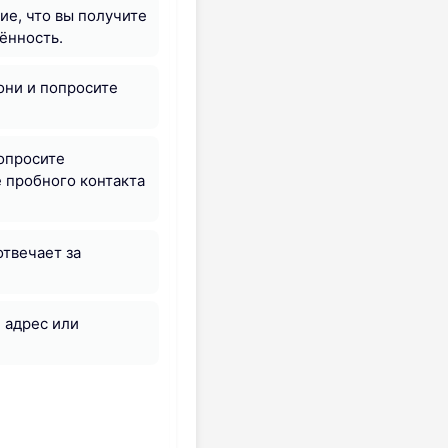
е, что вы получите
ённость.
они и попросите
опросите
 пробного контакта
отвечает за
е адрес или