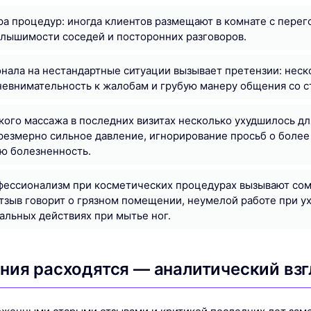
а процедур: иногда клиентов размещают в комнате с перег
слышимости соседей и посторонних разговоров.
нала на нестандартные ситуации вызывает претензии: неск
невнимательность к жалобам и грубую манеру общения со с
кого массажа в последних визитах несколько ухудшилось дл
езмерно сильное давление, игнорирование просьб о более
ю болезненность.
фессионализм при косметических процедурах вызывают сом
отзыв говорит о грязном помещении, неумелой работе при у
льных действиях при мытье ног.
ния расходятся — аналитический взг