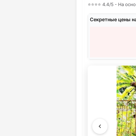
⭐
⭐
⭐
⭐
4.4/5 - На осно
Секретные цены н