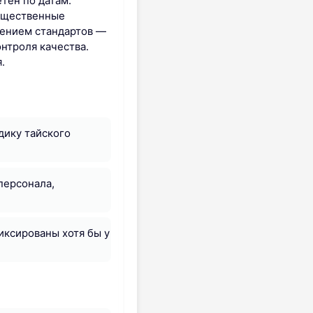
тен по датам:
существенные
нением стандартов —
нтроля качества.
.
дику тайского
персонала,
иксированы хотя бы у