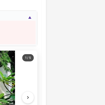
▲
1
/
5