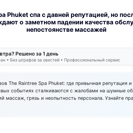
Spa Phuket спа с давней репутацией, но по
дают о заметном падении качества обсл
непостоянстве массажей
втра? Решено за 1 день
ан • Без штрафов за овестей • Профессиональный сервис
ов The Raintree Spa Phuket: где привычная репутация и
овых событиях сталкиваются с жалобами на шумные о
й массаж, грязь и неопытность персонала. Узнайте пр