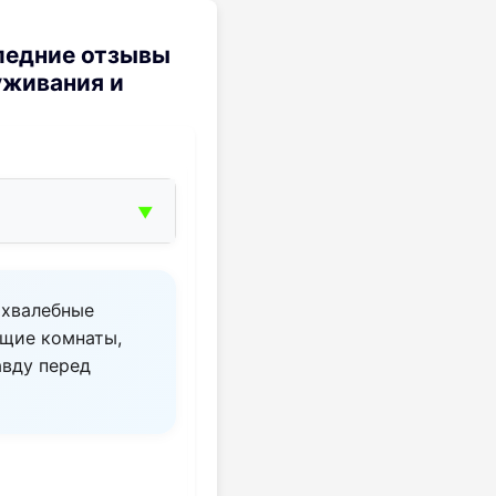
следние отзывы
уживания и
▼
 хвалебные
бщие комнаты,
авду перед