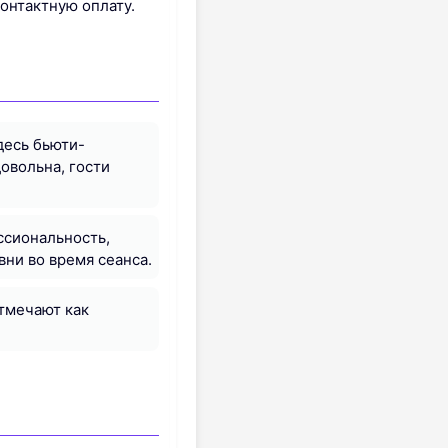
онтактную оплату.
десь бьюти-
овольна, гости
ссиональность,
вни во время сеанса.
отмечают как