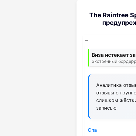
The Raintree 
предупреж
Виза истекает за
Экстренный бордерр
Аналитика отзыв
отзывы о групп
слишком жёстки
записью
Спа