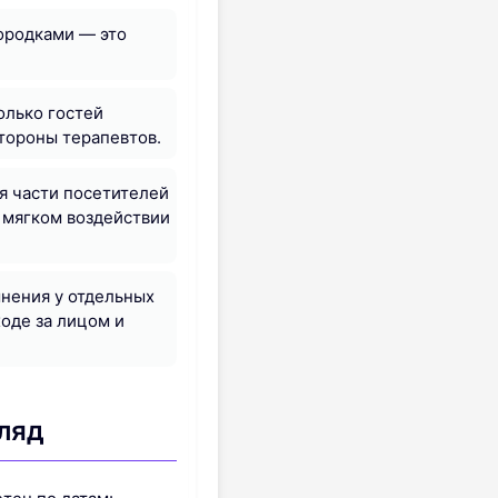
ородками — это
олько гостей
тороны терапевтов.
я части посетителей
 мягком воздействии
нения у отдельных
ходе за лицом и
ляд