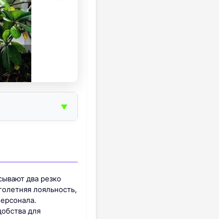
▼
сывают два резко
голетняя лояльность,
персонала.
добства для