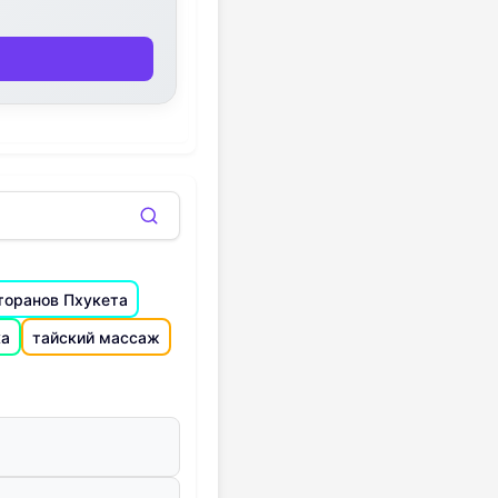
торанов Пхукета
ка
тайский массаж