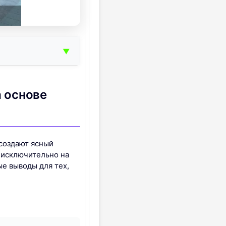
▼
а основе
 создают ясный
н исключительно на
е выводы для тех,