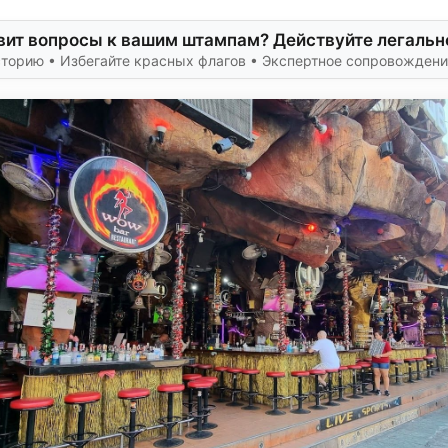
ит вопросы к вашим штампам? Действуйте легальн
сторию • Избегайте красных флагов • Экспертное сопровожден