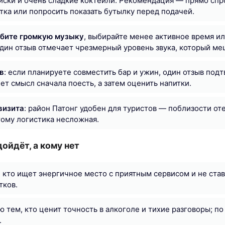
иски и очень сладкие коктейли. Рекомендация — прямо спр
тка или попросить показать бутылку перед подачей.
юбите громкую музыку
, выбирайте менее активное время и
один отзыв отмечает чрезмерный уровень звука, который ме
в
: если планируете совместить бар и ужин, один отзыв подт
ет смысл сначала поесть, а затем оценить напитки.
визита
: район Патонг удобен для туристов — поблизости от
тому логистика несложная.
дойдёт, а кому нет
 кто ищет энергичное место с приятным сервисом и не став
тков.
 тем, кто ценит точность в алкоголе и тихие разговоры; по
.