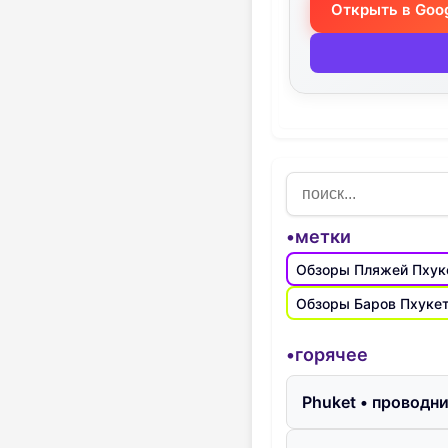
Открыть в Goo
•метки
Обзоры Пляжей Пхук
Обзоры Баров Пхуке
•горячее
Phuket • проводн