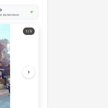
о
▼
ие включено
1
/
5