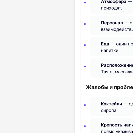
Атмосфера
— 
приходят.
Персонал
— от
взаимодействи
Еда
— один пос
напитки.
Расположени
Taste, массаж
Жалобы и пробле
Коктейли
— од
сиропа.
Крепость нап
прямо указыва