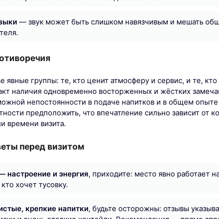
зыки
— звук может быть слишком навязчивым и мешать об
теля.
ротиворечия
е явные группы: те, кто ценит атмосферу и сервис, и те, кто
факт наличия одновременно восторженных и жёстких замеча
зможной непостоянности в подаче напитков и в общем опыт
тности предположить, что впечатление сильно зависит от к
и времени визита.
веты перед визитом
— настроение и энергия
, приходите: место явно работает 
 кто хочет тусовку.
истые, крепкие напитки
, будьте осторожны: отзывы указыв