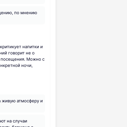
щению, по мнению
 критикует напитки и
ний говорит не о
е посещения. Можно с
онкретной ночи,
на живую атмосферу и
ают на случаи