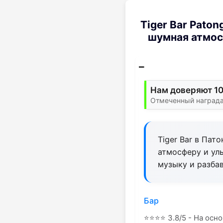
Tiger Bar Paton
шумная атмос
Нам доверяют 1
Отмеченный награда
Tiger Bar в Пат
атмосферу и ул
музыку и разбав
Бар
⭐
⭐
⭐
⭐
3.8/5 - На осно