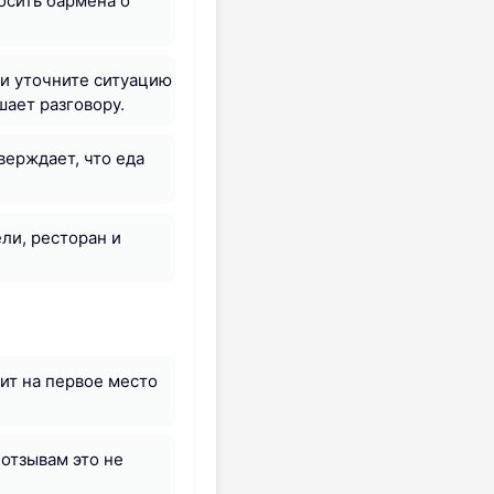
осить бармена о
ли уточните ситуацию
шает разговору.
верждает, что еда
ели, ресторан и
ит на первое место
 отзывам это не