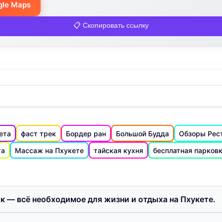
gle Maps
📋 Скопировать ссылку
ета
фаст трек
Бордер ран
Большой Будда
Обзоры Рес
та
Массаж на Пхукете
тайская кухня
бесплатная парков
ик — всё необходимое для жизни и отдыха на Пхукете.