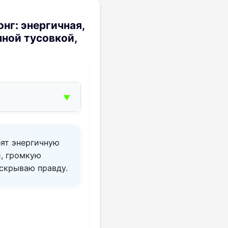
онг: энергичная,
ной тусовкой,
▼
бят энергичную
и, громкую
аскрываю правду.