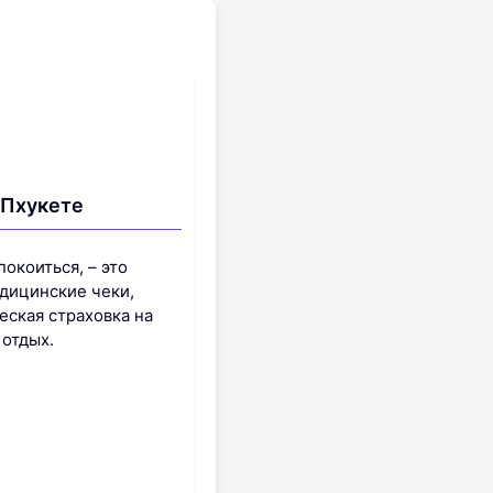
 Пхукете
окоиться, – это
едицинские чеки,
еская страховка на
 отдых.