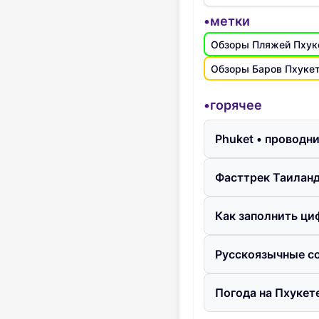
•метки
Обзоры Пляжей Пхук
Обзоры Баров Пхуке
•горячее
Phuket • проводн
Фасттрек Таиланд
Как заполнить ци
Русскоязычные со
Погода на Пхукете