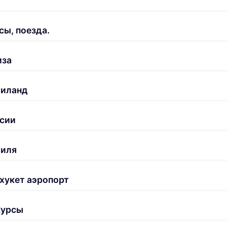
сы, поезда.
иза
аиланд
сии
биля
хукет аэропорт
курсы