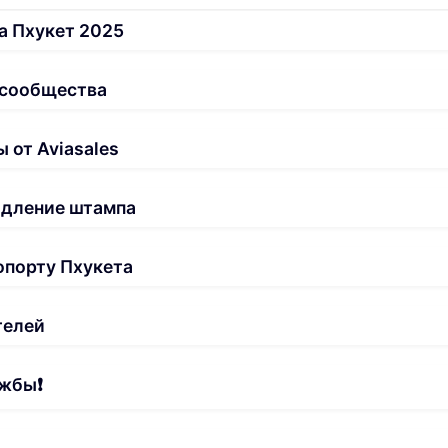
а Пхукет 2025
 сообщества
 от Aviasales
одление штампа
опорту Пхукета
телей
жбы❗️