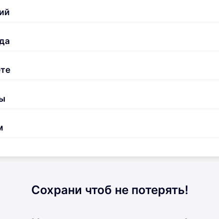
ий
да
ете
ы
м
Сохрани чтоб не потерять!