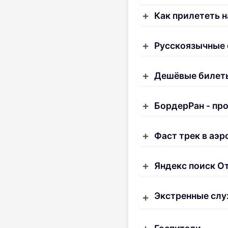
Как прилететь н
Русскоязычные
Дешёвые билеты
БордерРан - пр
Фаст трек в аэр
Яндекс поиск О
Экстренные слу