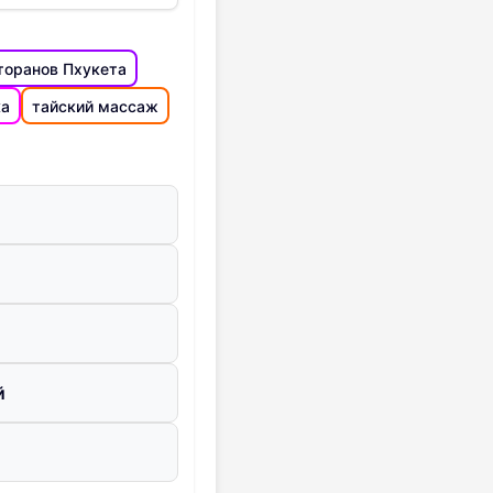
торанов Пхукета
ка
тайский массаж
й