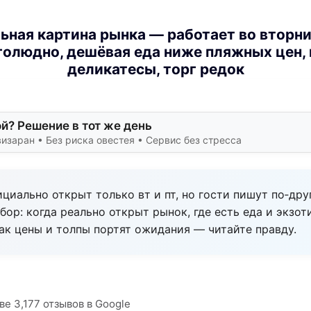
льная картина рынка — работает во вторник
оголюдно, дешёвая еда ниже пляжных цен,
деликатесы, торг редок
й? Решение в тот же день
заран • Без риска овестея • Сервис без стресса
циально открыт только вт и пт, но гости пишут по‑дру
ор: когда реально открыт рынок, где есть еда и экзот
как цены и толпы портят ожидания — читайте правду.
ве 3,177 отзывов в Google