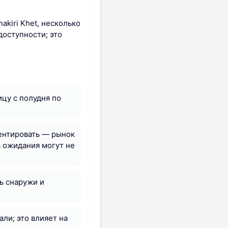
kiri Khet, несколько
доступности; это
ицу с полудня по
ментировать — рынок
 ожидания могут не
ть снаружи и
ли; это влияет на