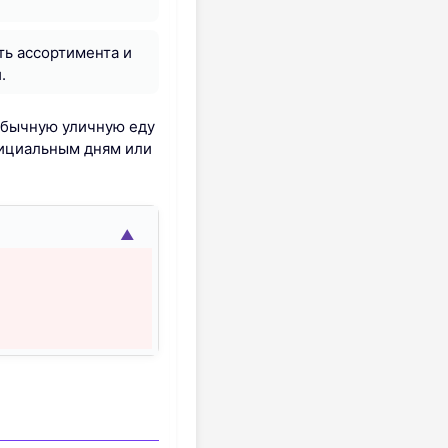
ть ассортимента и
.
обычную уличную еду
официальным дням или
▲