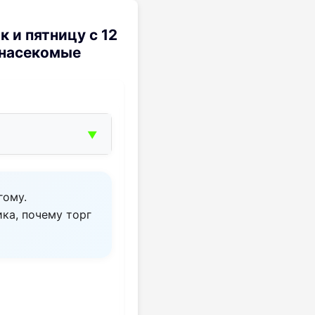
 и пятницу с 12
 насекомые
▼
гому.
ика, почему торг