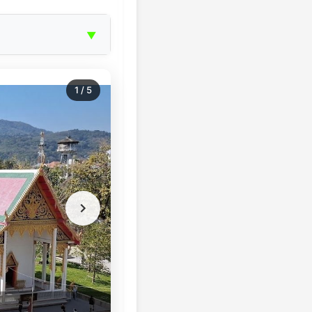
▼
1
/
5