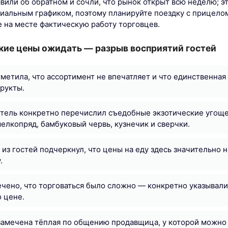
явили об обратном и сочли, что рынок открыт всю неделю; э
иальным графиком, поэтому планируйте поездку с прицелом
е на месте фактическую работу торговцев.
кие цены ожидать — разрыв восприятий гостей
тметила, что ассортимент не впечатляет и что единственная 
фрукты.
тель конкретно перечислил съедобные экзотические угоще
шелкопряд, бамбуковый червь, кузнечик и сверчки.
 из гостей подчеркнул, что цены на еду здесь значительно н
.
чено, что торговаться было сложно — конкретно указывали,
 цене.
замечена тёплая по общению продавщица, у которой можно 