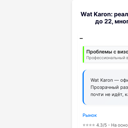
Wat Karon: реа
до 22, мн
Проблемы с визо
Профессиональный ви
Wat Karon — офи
Прозрачный разб
почти не идёт, 
Рынок
⭐
⭐
⭐
⭐
4.3/5 - На осно