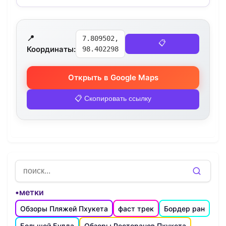
📍
7.809502,
📋
Координаты:
98.402298
Открыть в Google Maps
📋 Скопировать ссылку
•метки
Обзоры Пляжей Пхукета
фаст трек
Бордер ран
Большой Будда
Обзоры Ресторанов Пхукета