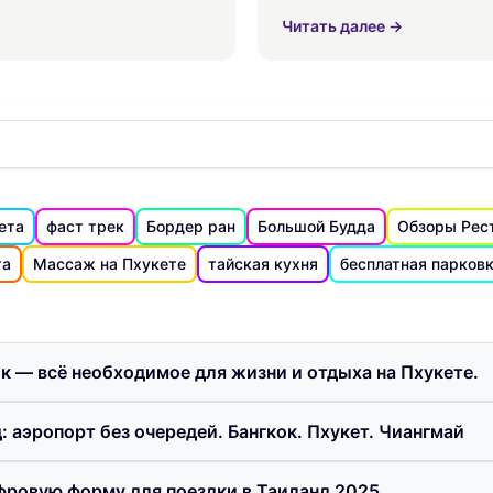
заботного отдыха.
службы в случае неожидан
Читать далее →
ета
фаст трек
Бордер ран
Большой Будда
Обзоры Рес
та
Массаж на Пхукете
тайская кухня
бесплатная парков
ик — всё необходимое для жизни и отдыха на Пхукете.
: аэропорт без очередей. Бангкок. Пхукет. Чиангмай
фровую форму для поездки в Таиланд 2025