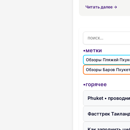
особенностях для без
Читать далее →
•метки
Обзоры Пляжей Пхук
Обзоры Баров Пхуке
•горячее
Phuket • проводн
Фасттрек Таиланд
Как заполнить ци