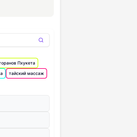
ных ситуаций.
торанов Пхукета
ка
тайский массаж