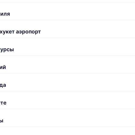
биля
хукет аэропорт
курсы
ий
да
ете
ы