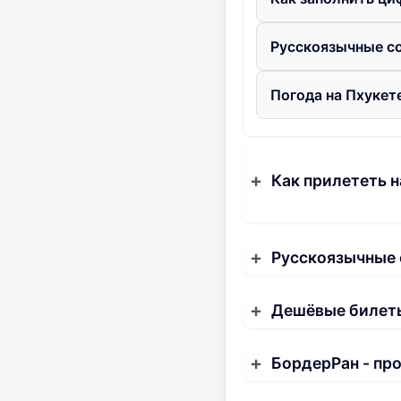
Русскоязычные со
Погода на Пхукете
Как прилететь н
Русскоязычные
Дешёвые билеты
БордерРан - пр