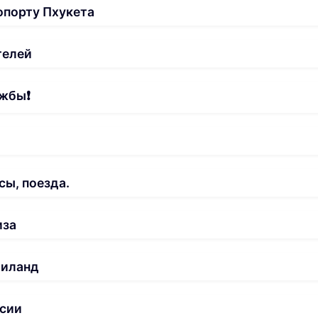
опорту Пхукета
телей
жбы❗️
сы, поезда.
иза
аиланд
сии