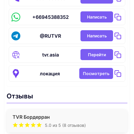
+66945388352
Написать
@RUTVR
Написать
tvr.asia
Перейти
локация
Посмотреть
Отзывы
TVR Бордерран
5.0 из 5 (8 отзывов)