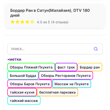
Бордер Ран в Сатун(Малайзия), DTV 180
дней
4.0 из 5 (4 отзыва)
•метки
Обзоры Пляжей Пхукета
фаст трек
Бордер ран
Большой Будда
Обзоры Ресторанов Пхукета
Обзоры Баров Пхукета
Массаж на Пхукете
тайская кухня
бесплатная парковка
тайский массаж