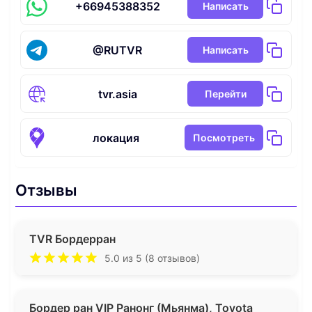
+66945388352
Написать
@RUTVR
Написать
tvr.asia
Перейти
локация
Посмотреть
Отзывы
TVR Бордерран
5.0 из 5 (8 отзывов)
Бордер ран VIP Ранонг (Мьянма), Toyota