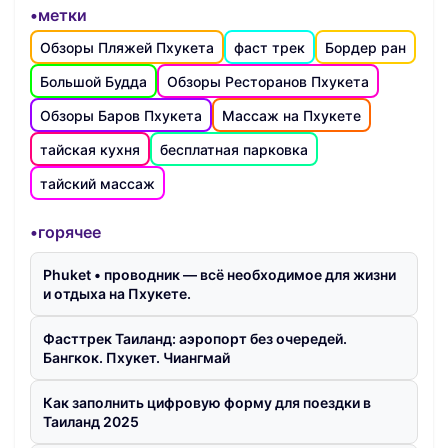
•метки
Обзоры Пляжей Пхукета
фаст трек
Бордер ран
Большой Будда
Обзоры Ресторанов Пхукета
Обзоры Баров Пхукета
Массаж на Пхукете
тайская кухня
бесплатная парковка
тайский массаж
•горячее
Phuket • проводник — всё необходимое для жизни
и отдыха на Пхукете.
Фасттрек Таиланд: аэропорт без очередей.
Бангкок. Пхукет. Чиангмай
Как заполнить цифровую форму для поездки в
Таиланд 2025