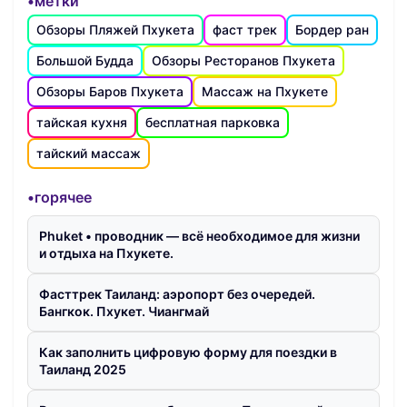
•метки
Обзоры Пляжей Пхукета
фаст трек
Бордер ран
Большой Будда
Обзоры Ресторанов Пхукета
Обзоры Баров Пхукета
Массаж на Пхукете
тайская кухня
бесплатная парковка
тайский массаж
•горячее
Phuket • проводник — всё необходимое для жизни
и отдыха на Пхукете.
Фасттрек Таиланд: аэропорт без очередей.
Бангкок. Пхукет. Чиангмай
Как заполнить цифровую форму для поездки в
Таиланд 2025