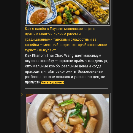
Как я нашёл в Пхукете маленькое кафе с
лучшим манго и липким рисом и
традиционными тайскими сладостями за
копейки — местный секрет, который экономные
туристы выкупают
Как Khanom Thai Chao Wang дает максимум
вкуса за копейку — скрытые приёмы владельца,
оптимальные комбо, реальные цены и когда
приходить, чтобы сэкономить. Эксклюзивный
разбор на основе отзывов и указанных цен, не
пропусти.
Читать далее »