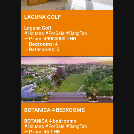
LAGUNA GOLF
Laguna Golf
#Houses #ForSale #BangTao
—
Price: 49000000 THB
—
Bedrooms: 4
—
Bathrooms: 5
—
Property Size: 450 m²
—
Lot Size: 500 m²
BOTANICA 4 BEDROOMS
BOTANICA 4 bedrooms
#Houses #ForSale #BangTao
—
Price: 45 THB