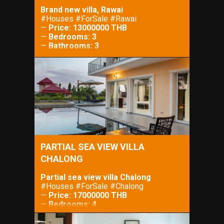
Brand new villa, Rawai
#Houses #ForSale #Rawai
—
Price: 13000000 THB
—
Bedrooms: 3
—
Bathrooms: 3
—
Property Size: m²
—
Lot Size: 335 m²
PARTIAL SEA VIEW VILLA
CHALONG
Partial sea view villa Chalong
#Houses #ForSale #Chalong
—
Price: 17000000 THB
—
Bedrooms: 4
—
Bathrooms: 4
—
Property Size: 200 m²