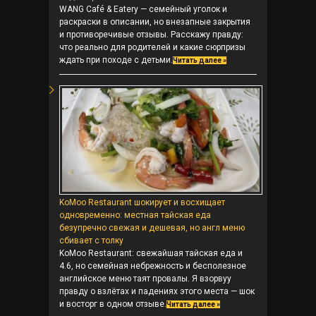
WANG Café & Eatery — семейный уголок и
раскраски в описании, но внезапные закрытия
и противоречивые отзывы. Расскажу правду:
что реально для родителей и какие сюрпризы
ждать при походе с детьми.
Читать далее »
KoMoo Restaurant шокирует и восхищает
одновременно: местная тайская еда
безупречно свежая и дешевая, но англ меню
сбивает с толку
KoMoo Restaurant: свежайшая тайская еда и
4.6, но семейная небрежность и бесполезное
английское меню таят провалы. Я взорвуу
правду о взлётах и падениях этого места — шок
и восторг в одном отзыве.
Читать далее »