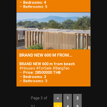
—
Bedrooms: 4
—
Bathrooms: 5
—
Property Size: 400 m²
—
Lot Size: 730 m²
BRAND NEW 600 M FROM…
BRAND NEW 600 m from beach
#Houses #ForSale #BangTao
—
Price: 28500000 THB
—
Bedrooms: 3
—
Bathrooms: 3
—
Property Size: 280 m²
—
Lot Size: 260 m²
Page 3 of
«
1
2
21
3
4
5