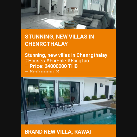
STUNNING, NEW VILLAS IN
CHENRGTHALAY
Stunning, new villas in Chenrgthalay
#Houses #ForSale #BangTao
—
Price: 24000000 THB
—
Bedrooms: 3
—
Bathrooms: 3
—
Property Size: m²
—
Lot Size: m²
BRAND NEW VILLA, RAWAI