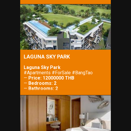
—
Property Size: 280 m²
—
Lot Size: 460 m²
LAGUNA SKY PARK
Laguna Sky Park
#Apartments #ForSale #BangTao
—
Price: 12000000 THB
—
Bedrooms: 2
—
Bathrooms: 2
—
Property Size: 53 m²
—
Lot Size: m²