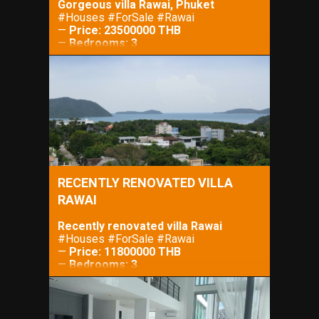
Gorgeous villa Rawai, Phuket
#Houses #ForSale #Rawai
А
—
Price: 23500000 THB
АНД
—
Bedrooms: 3
Е
—
Bathrooms: 3
А
—
Property Size: 10 m²
—
Lot Size: 450 m²
ЕЛЯ
RECENTLY RENOVATED VILLA
RAWAI
Recently renovated villa Rawai
#Houses #ForSale #Rawai
—
Price: 11800000 THB
—
Bedrooms: 3
—
Bathrooms: 3
—
Property Size: m²
—
Lot Size: m²
КИ