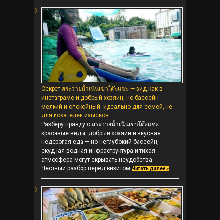
Секрет สระว่ายน้ำเนินเขาโต๊ะแซะ — вид как в
инстаграме и добрый хозяин, но бассейн
мелкий и спокойный: идеально для семей, не
для искателей изысков
Разберу правду о สระว่ายน้ำเนินเขาโต๊ะแซะ:
красивые виды, добрый хозяин и вкусная
недорогая еда — но неглубокий бассейн,
скудная водная инфраструктура и тихая
атмосфера могут скрывать неудобства.
Честный разбор перед визитом.
Читать далее »