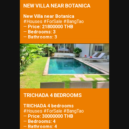
NEW VILLA NEAR BOTANICA
New Villa near Botanica
#Houses #ForSale #BangTao
—
Price: 21800000 THB
—
Bedrooms: 3
—
Bathrooms: 3
—
Property Size: 300 m²
—
Lot Size: 450 m²
TRICHADA 4 BEDROOMS
TRICHADA 4 bedrooms
#Houses #ForSale #BangTao
—
Price: 30000000 THB
—
Bedrooms: 4
—
Bathrooms: 4