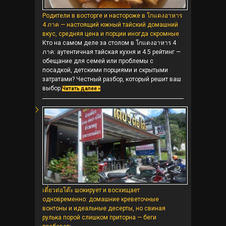
Родители в восторге и настороже в โกแดงอาหาร
4 ภาค — настоящий южный тайский домашний
вкус, средняя цена и порции иногда скромные
Кто на самом деле за столом в โกแดงอาหาร 4
ภาค: аутентичная тайская кухня и 4.5 рейтинг —
обещание для семей или проблемы с
посадкой, детскими порциями и скрытыми
затратами? Честный разбор, который решит ваш
выбор.
Читать далее »
เตี๋ยวต่อโต๊ะ шокирует и восхищает
одновременно: домашние креветочные
вонтоны и идеальные десерты, но свиная
рулька порой слишком приторна — беги