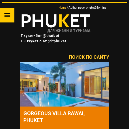
Home
Author page: phuket24online
PHU
K
ET
ДЛЯ ЖИЗНИ И ТУРИЗМА
Пхукет-Бот @thaibot
IT-Пхукет-Чат @itphuket
Пхукет-Канал @JUNGCEYLON
ПОИСК ПО САЙТУ
ТА
 НА
Я
GORGEOUS VILLA RAWAI,
PHUKET