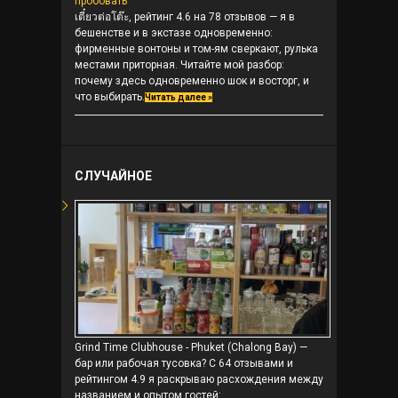
пробовать
เตี๋ยวต่อโต๊ะ, рейтинг 4.6 на 78 отзывов — я в
бешенстве и в экстазе одновременно:
фирменные вонтоны и том-ям сверкают, рулька
местами приторная. Читайте мой разбор:
почему здесь одновременно шок и восторг, и
что выбирать.
Читать далее »
СЛУЧАЙНОЕ
Grind Time Clubhouse - Phuket (Chalong Bay) —
бар или рабочая тусовка? С 64 отзывами и
рейтингом 4.9 я раскрываю расхождения между
названием и опытом гостей: