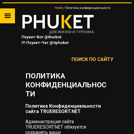
Home
Политика конфиденциальности
PHU
K
ET
ДЛЯ ЖИЗНИ И ТУРИЗМА
Пхукет-Бот @thaibot
IT-Пхукет-Чат @itphuket
Пхукет-Канал @JUNGCEYLON
ПОИСК ПО САЙТУ
ПОЛИТИКА
ТА
КОНФИДЕНЦИАЛЬНОС
ТИ
 НА
Политика Конфиденциальности
сайта TRUERESORT.NET
Я
Администрация сайта
TRUERESORT.NET обязуется
сохранять вашу