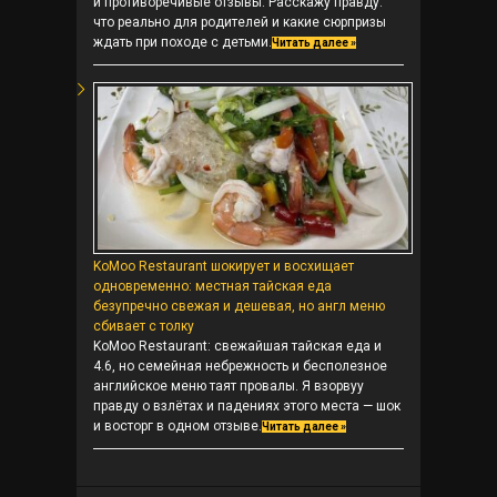
и противоречивые отзывы. Расскажу правду:
что реально для родителей и какие сюрпризы
ждать при походе с детьми.
Читать далее »
KoMoo Restaurant шокирует и восхищает
одновременно: местная тайская еда
безупречно свежая и дешевая, но англ меню
сбивает с толку
KoMoo Restaurant: свежайшая тайская еда и
4.6, но семейная небрежность и бесполезное
английское меню таят провалы. Я взорвуу
правду о взлётах и падениях этого места — шок
и восторг в одном отзыве.
Читать далее »