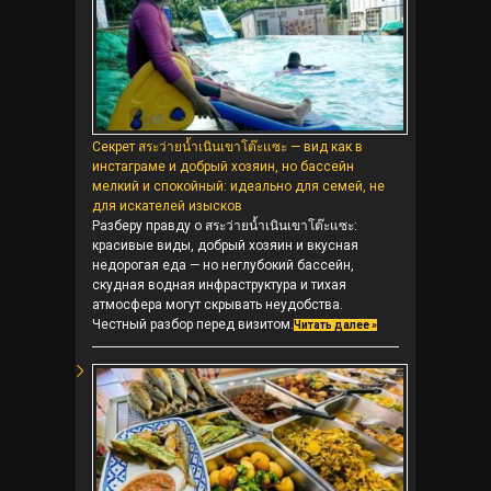
Секрет สระว่ายน้ำเนินเขาโต๊ะแซะ — вид как в
инстаграме и добрый хозяин, но бассейн
мелкий и спокойный: идеально для семей, не
для искателей изысков
Разберу правду о สระว่ายน้ำเนินเขาโต๊ะแซะ:
красивые виды, добрый хозяин и вкусная
недорогая еда — но неглубокий бассейн,
скудная водная инфраструктура и тихая
атмосфера могут скрывать неудобства.
Честный разбор перед визитом.
Читать далее »