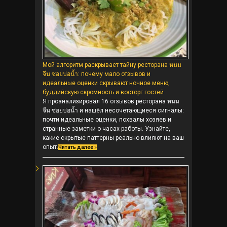
Мой алгоритм раскрывает тайну ресторана หนม
จีน ซอยบ่อน้ำ: почему мало отзывов и
идеальные оценки скрывают ночное меню,
буддийскую скромность и восторг гостей
Я проанализировал 16 отзывов ресторана หนม
จีน ซอยบ่อน้ำ и нашёл несочетающиеся сигналы:
почти идеальные оценки, похвалы хозяев и
странные заметки о часах работы. Узнайте,
какие скрытые паттерны реально влияют на ваш
опыт.
Читать далее »