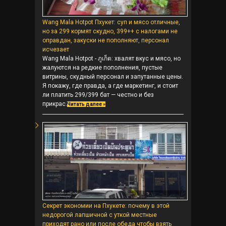
Wang Mala Hotpot Пхукет: суп и мясо отличные,
но за 299 кормят скудно, 399++ с налогами не
оправдан, закуски не пополняют, персонал
исчезает
Wang Mala Hotpot - ภูเก็ต: хвалят вкус и мясо, но
жалуются на редкие пополнения, пустые
витрины, скудный персонал и запутанные цены.
Я покажу, где правда, а где маркетинг, и стоит
ли платить 299/399 бат — честно и без
прикрас.
Читать далее »
Секрет экономии на Пхукете: почему в этой
недорогой лапшичной с уткой местные
приходят рано или после обеда чтобы взять