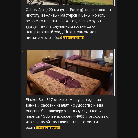
Galaxy Spa (≈20 минут от Patong): отзывы хвалят
чистоту, вежливых мастеров и цены, но есть
резкие контрасты — кажется, сервис рулит
тургруппами, а случайным гостям дают
поверхностный уход. Что на самом деле —
читайте мой разбор
Читать далее »
Phuket Spa: 317 отзывов — сауна, ледяная
ванна и бассейн хвалят, но удобство и еда
спорны. Я анализирую реальную ценность
пакетов 150B и массажей ~400B и раскрываю,
что рекламой замалчивается — стоит ли
ехать.
Читать далее »