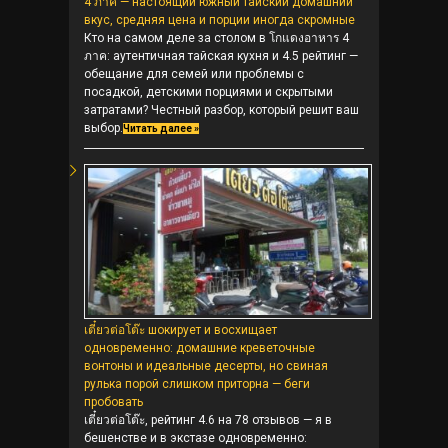
4 ภาค — настоящий южный тайский домашний
вкус, средняя цена и порции иногда скромные
Кто на самом деле за столом в โกแดงอาหาร 4
ภาค: аутентичная тайская кухня и 4.5 рейтинг —
обещание для семей или проблемы с
посадкой, детскими порциями и скрытыми
затратами? Честный разбор, который решит ваш
выбор.
Читать далее »
เตี๋ยวต่อโต๊ะ шокирует и восхищает
одновременно: домашние креветочные
вонтоны и идеальные десерты, но свиная
рулька порой слишком приторна — беги
пробовать
เตี๋ยวต่อโต๊ะ, рейтинг 4.6 на 78 отзывов — я в
бешенстве и в экстазе одновременно: