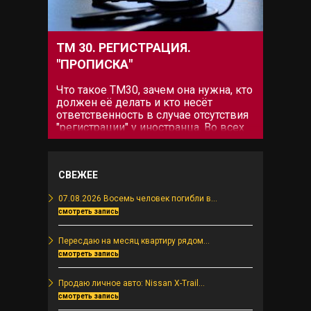
prefix="fas"])
можно...
ТМ 30. РЕГИСТРАЦИЯ.
"ПРОПИСКА"
Что такое ТМ30, зачем она нужна, кто
должен её делать и кто несёт
ответственность в случае отсутствия
"регистрации" у иностранца. Во всех
этих вопросах разберёмся ниже. Что
такое ТМ30. Закон о регистрации
иностранцев фактически действует с
СВЕЖЕЕ
2005 года совместно с законом об
Отелях. При...
07.08.2026 Восемь человек погибли в...
смотреть запись
Пересдаю на месяц квартиру рядом...
смотреть запись
Продаю личное авто: Nissan X-Trail...
смотреть запись