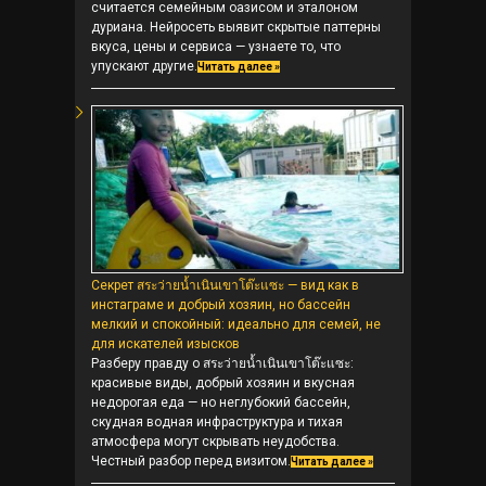
считается семейным оазисом и эталоном
дуриана. Нейросеть выявит скрытые паттерны
вкуса, цены и сервиса — узнаете то, что
упускают другие.
Читать далее »
Секрет สระว่ายน้ำเนินเขาโต๊ะแซะ — вид как в
инстаграме и добрый хозяин, но бассейн
мелкий и спокойный: идеально для семей, не
для искателей изысков
Разберу правду о สระว่ายน้ำเนินเขาโต๊ะแซะ:
красивые виды, добрый хозяин и вкусная
недорогая еда — но неглубокий бассейн,
скудная водная инфраструктура и тихая
атмосфера могут скрывать неудобства.
Честный разбор перед визитом.
Читать далее »