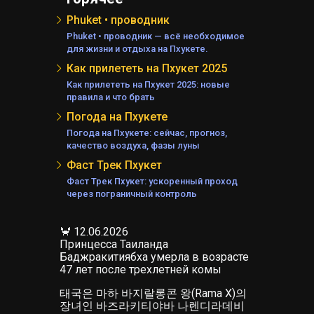
Phuket • проводник
А
АНД
Phuket • проводник — всё необходимое
для жизни и отдыха на Пхукете.
Е
А
Как прилететь на Пхукет 2025
Как прилететь на Пхукет 2025: новые
правила и что брать
Погода на Пхукете
Погода на Пхукете: сейчас, прогноз,
ЕЛЯ
качество воздуха, фазы луны
Фаст Трек Пхукет
Фаст Трек Пхукет: ускоренный проход
через пограничный контроль
🦀 12.06.2026
Принцесса Таиланда
Баджракитиябха умерла в возрасте
47 лет после трехлетней комы
태국은 마하 바지랄롱콘 왕(Rama X)의
КИ
장녀인 바즈라키티야바 나렌디라데비