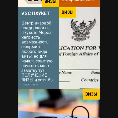
ВИЗЫ
найти
взаимопонимание
ВИЗЫ
VSC ПХУКЕТ
с местными
жителями.
Центр визовой
Решение этого
поддержки на
вопроса можно
Пхукете. Через
доверить
него есть
Вадиму. Вадим
возможность
знаком мне с
оформить
самого приезда
любого вида
на остров в
визы. но для
2015...
начала советую
почитать мою
заметку тут
ПОЛУЧЕНИЕ
ВИЗЫ и хотя-бы
немного
сориентироваться
какой тип визы
ВИЗЫ
Вам наиболее
подходит. После
этого (можно и
сразу[icon
name="grin-wink"