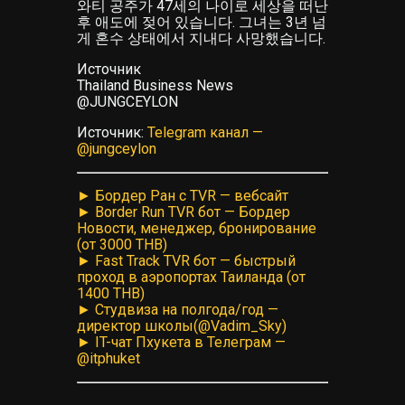
와티 공주가 47세의 나이로 세상을 떠난
후 애도에 젖어 있습니다. 그녀는 3년 넘
게 혼수 상태에서 지내다 사망했습니다.
Источник
Thailand Business News
@JUNGCEYLON
Источник:
Telegram канал —
@jungceylon
► Бордер Ран с TVR — вебсайт
► Border Run TVR бот — Бордер
Новости, менеджер, бронирование
(от 3000 THB)
► Fast Track TVR бот — быстрый
проход в аэропортах Таиланда (от
1400 THB)
► Студвиза на полгода/год —
директор школы(@Vadim_Sky)
► IT-чат Пхукета в Телеграм —
@itphuket