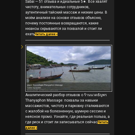
Sabai — 51 отзыва и идеальные 5★. Все хвалят
чистоту, внимательных сотрудников,
аутентичный тайский массаж и низкие цены. В
моём анализе на основе отзывов объясню,
почему постоянные возвращаются, какие
нюансы скрываются за похвалой и стоит ли
ехать
Читать далее »
Аналитический разбор отзывов о ร้านนวดธัญพร
Thanyaphon Massage: похвалы за навыки
массажистов, чистоту и парковку сталкиваются
с жалобой на болезненную, шумную сессию и
неясное промо. Узнайте, где реальная польза, а
где риск и стоит ли записываться сейчас
Читать
далее »