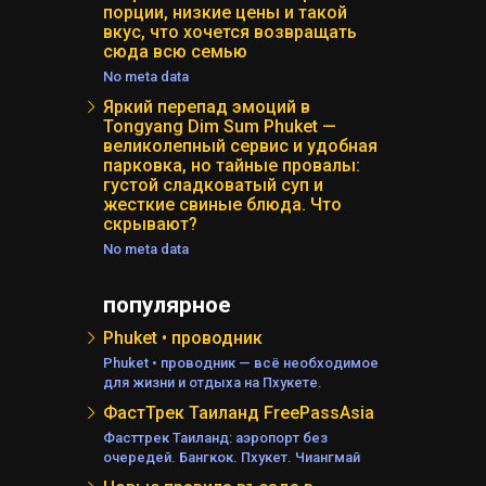
порции, низкие цены и такой
вкус, что хочется возвращать
сюда всю семью
No meta data
Яркий перепад эмоций в
Tongyang Dim Sum Phuket —
великолепный сервис и удобная
парковка, но тайные провалы:
густой сладковатый суп и
жесткие свиные блюда. Что
скрывают?
No meta data
популярное
Phuket • проводник
Phuket • проводник — всё необходимое
для жизни и отдыха на Пхукете.
ФастТрек Таиланд FreePassAsia
Фасттрек Таиланд: аэропорт без
очередей. Бангкок. Пхукет. Чиангмай