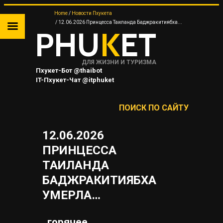
Home
Новости Пхукета
12.06.2026 Принцесса Таиланда Баджракитиябха...
PHU
K
ET
ДЛЯ ЖИЗНИ И ТУРИЗМА
Пхукет-Бот @thaibot
IT-Пхукет-Чат @itphuket
Пхукет-Канал @JUNGCEYLON
ПОИСК ПО САЙТУ
ТА
12.06.2026
ПРИНЦЕССА
ТАИЛАНДА
 НА
БАДЖРАКИТИЯБХА
Я
УМЕРЛА…
горячее