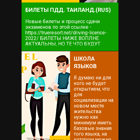
БИЛЕТЫ ПДД. ТАИЛАНД.(RUS)
Новые билеты и процесс сдачи
экзаменов по этой ссылке -
https://trueresort.net/driving-licence-
2022/ БИЛЕТЫ НИЖЕ ВОПЛНЕ
АКТУАЛЬНЫ, НО ТЕ ЧТО БУДУТ
НЕПОСРЕДСТВЕННО НА ЭКЗАМЕНЕ
ПО ССЫЛКЕ ВЫШЕ. ИНФОРМАЦИЯ
ШКОЛА
НИЖЕ ТАКЖЕ МОЖЕТ БЫТЬ
ЯЗЫКОВ
ПОЛЕЗНОЙ Начнем с того как всё это
удобно...
Я думаю ни для
кого не будет
открытием, что
для
социализации на
новом месте
жительства
нужно как
минимум иметь
базовые знания
того языка, на
котором можно