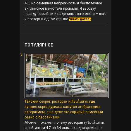
4.6, но семейная небрежность и бесполезное
английское меню таят провалы. Я взорвуу
правду о взлётах и падениях этого места — шок
и восторг в одном отзыве.
Читать далее »
ПОПУЛЯРНОЕ
Тайский секрет: ресторан ทุเรียนในสวน где
лучшие сорта дуриана кажутся отобранными
алгоритмом, а на деле это скрытый семейный
оазис с бассейнами
AI-отчет покажет, почему ресторан ทุเรียนในสวน
с рейтингом 4.7 на 34 отзывах одновременно