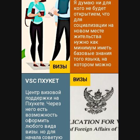
Я думаю ни для
кого не будет
открытием, что
для
социализации на
новом месте
жительства
нужно как
минимум иметь
базовые знания
того языка, на
котором можно
ВИЗЫ
найти
взаимопонимание
ВИЗЫ
VSC ПХУКЕТ
с местными
жителями.
Центр визовой
Решение этого
поддержки на
вопроса можно
Пхукете. Через
доверить
него есть
Вадиму. Вадим
возможность
знаком мне с
оформить
самого приезда
любого вида
на остров в
визы. но для
2015...
начала советую