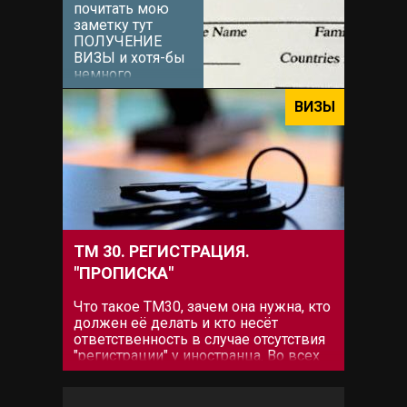
почитать мою
заметку тут
ПОЛУЧЕНИЕ
ВИЗЫ и хотя-бы
немного
сориентироваться
какой тип визы
ВИЗЫ
Вам наиболее
подходит. После
этого (можно и
сразу[icon
name="grin-wink"
prefix="fas"])
можно...
ТМ 30. РЕГИСТРАЦИЯ.
"ПРОПИСКА"
Что такое ТМ30, зачем она нужна, кто
должен её делать и кто несёт
ответственность в случае отсутствия
"регистрации" у иностранца. Во всех
этих вопросах разберёмся ниже. Что
такое ТМ30. Закон о регистрации
иностранцев фактически действует с