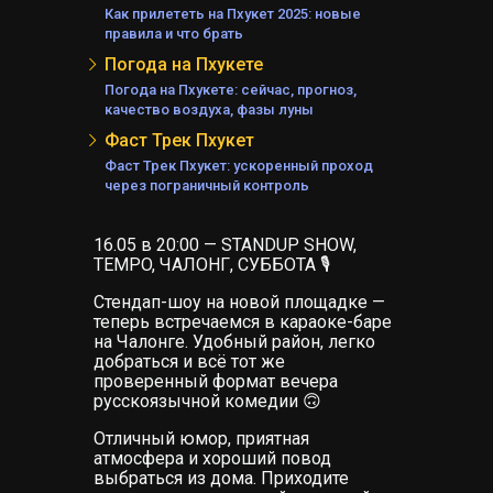
Как прилететь на Пхукет 2025: новые
А
правила и что брать
АНД
Погода на Пхукете
Е
Погода на Пхукете: сейчас, прогноз,
А
качество воздуха, фазы луны
Фаст Трек Пхукет
Фаст Трек Пхукет: ускоренный проход
через пограничный контроль
ЕЛЯ
16.05 в 20:00 — STANDUP SHOW,
TEMPO, ЧАЛОНГ, СУББОТА 🎙
Стендап-шоу на новой площадке —
теперь встречаемся в караоке-баре
на Чалонге. Удобный район, легко
добраться и всё тот же
проверенный формат вечера
русскоязычной комедии 🙃
Отличный юмор, приятная
атмосфера и хороший повод
КИ
выбраться из дома. Приходите