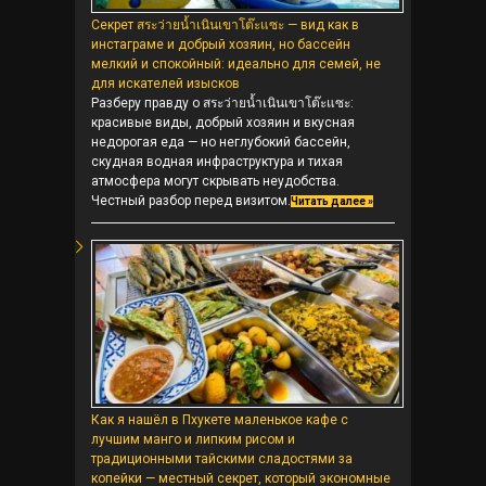
Секрет สระว่ายน้ำเนินเขาโต๊ะแซะ — вид как в
инстаграме и добрый хозяин, но бассейн
мелкий и спокойный: идеально для семей, не
для искателей изысков
Разберу правду о สระว่ายน้ำเนินเขาโต๊ะแซะ:
красивые виды, добрый хозяин и вкусная
недорогая еда — но неглубокий бассейн,
скудная водная инфраструктура и тихая
атмосфера могут скрывать неудобства.
Честный разбор перед визитом.
Читать далее »
Как я нашёл в Пхукете маленькое кафе с
лучшим манго и липким рисом и
традиционными тайскими сладостями за
копейки — местный секрет, который экономные