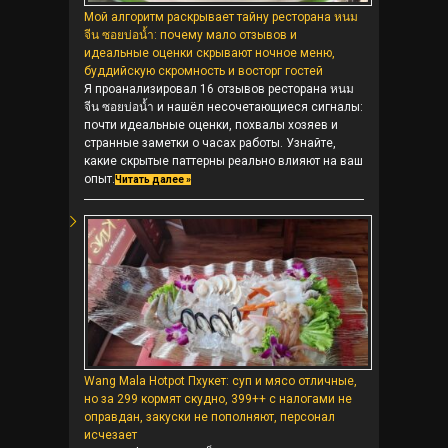
Мой алгоритм раскрывает тайну ресторана หนม
จีน ซอยบ่อน้ำ: почему мало отзывов и
идеальные оценки скрывают ночное меню,
буддийскую скромность и восторг гостей
Я проанализировал 16 отзывов ресторана หนม
จีน ซอยบ่อน้ำ и нашёл несочетающиеся сигналы:
почти идеальные оценки, похвалы хозяев и
странные заметки о часах работы. Узнайте,
какие скрытые паттерны реально влияют на ваш
опыт.
Читать далее »
Wang Mala Hotpot Пхукет: суп и мясо отличные,
но за 299 кормят скудно, 399++ с налогами не
оправдан, закуски не пополняют, персонал
исчезает