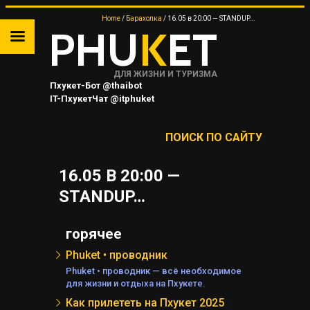
Home
Барахолка
16.05 в 20:00 — STANDUP...
PHU
K
ET
ДЛЯ ЖИЗНИ И ТУРИЗМА
Пхукет-Бот @thaibot
IT-ПхукетЧат @itphuket
Пхукет-Канал @JUNGCEYLON
ПОИСК ПО САЙТУ
16.05 В 20:00 —
ТА
STANDUP…
 НА
горячее
Phuket • проводник
Я
Phuket • проводник — всё необходимое
для жизни и отдыха на Пхукете.
Как прилететь на Пхукет 2025