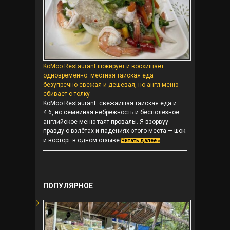
KoMoo Restaurant шокирует и восхищает
одновременно: местная тайская еда
безупречно свежая и дешевая, но англ меню
сбивает с толку
KoMoo Restaurant: свежайшая тайская еда и
4.6, но семейная небрежность и бесполезное
английское меню таят провалы. Я взорвуу
правду о взлётах и падениях этого места — шок
и восторг в одном отзыве.
Читать далее »
ПОПУЛЯРНОЕ