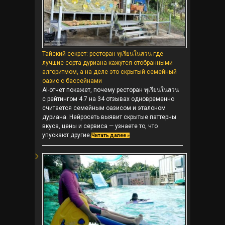
Тайский секрет: ресторан ทุเรียนในสวน где
лучшие сорта дуриана кажутся отобранными
алгоритмом, а на деле это скрытый семейный
оазис с бассейнами
AI-отчет покажет, почему ресторан ทุเรียนในสวน
с рейтингом 4.7 на 34 отзывах одновременно
считается семейным оазисом и эталоном
дуриана. Нейросеть выявит скрытые паттерны
вкуса, цены и сервиса — узнаете то, что
упускают другие.
Читать далее »