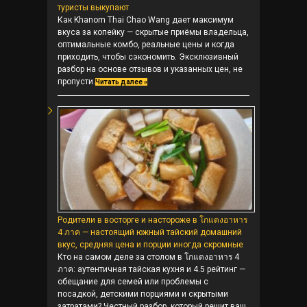
туристы выкупают
Как Khanom Thai Chao Wang дает максимум
вкуса за копейку — скрытые приёмы владельца,
оптимальные комбо, реальные цены и когда
приходить, чтобы сэкономить. Эксклюзивный
разбор на основе отзывов и указанных цен, не
пропусти.
Читать далее »
Родители в восторге и настороже в โกแดงอาหาร
4 ภาค — настоящий южный тайский домашний
вкус, средняя цена и порции иногда скромные
Кто на самом деле за столом в โกแดงอาหาร 4
ภาค: аутентичная тайская кухня и 4.5 рейтинг —
обещание для семей или проблемы с
посадкой, детскими порциями и скрытыми
затратами? Честный разбор, который решит ваш