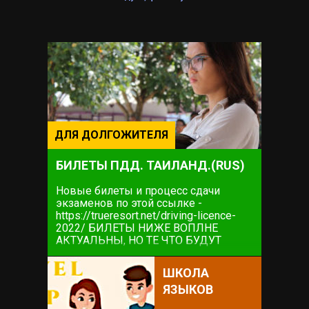
ДЛЯ ДОЛГОЖИТЕЛЯ
БИЛЕТЫ ПДД. ТАИЛАНД.(RUS)
Новые билеты и процесс сдачи
экзаменов по этой ссылке -
https://trueresort.net/driving-licence-
2022/ БИЛЕТЫ НИЖЕ ВОПЛНЕ
АКТУАЛЬНЫ, НО ТЕ ЧТО БУДУТ
НЕПОСРЕДСТВЕННО НА ЭКЗАМЕНЕ
ПО ССЫЛКЕ ВЫШЕ. ИНФОРМАЦИЯ
ШКОЛА
НИЖЕ ТАКЖЕ МОЖЕТ БЫТЬ
ЯЗЫКОВ
ПОЛЕЗНОЙ Начнем с того как всё это
удобно...