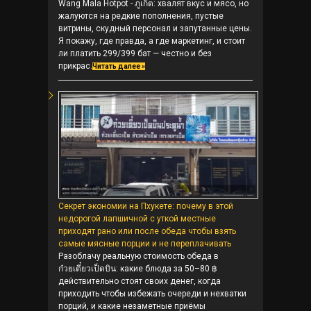
Wang Mala Hotpot - ภูเก็ต: хвалят вкус и мясо, но
жалуются на редкие пополнения, пустые
витрины, скудный персонал и запутанные цены.
Я покажу, где правда, а где маркетинг, и стоит
ли платить 299/399 бат — честно и без
прикрас.
Читать далее »
Секрет экономии на Пхукете: почему в этой
недорогой лапшичной с уткой местные
приходят рано или после обеда чтобы взять
самые мясные порции и не переплачивать
Разоблачу реальную стоимость обеда в
ก๋วยเตี๋ยวเป็ดบิน: какие блюда за 50–80 ฿
действительно стоят своих денег, когда
приходить чтобы избежать очереди и нехватки
порций, и какие незаметные приёмы