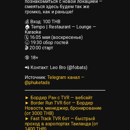
познакомиться с новой локацией —
смеяться здесь будем так же
громко, как и раньше!
💰 Вход: 100 THB
🏠 Tempo | Restaurant — Lounge —
Karaoke
🗓 16.05 мая (воскресенье)
🕢 19:30 сбор гостей
🎬 20:00 старт
🔞 18+
📲 Контакт: Leo Bro (@fobats)
Источник:
Telegram канал —
@phuketads
► Бордер Ран с TVR — вебсайт
► Border Run TVR бот — Бордер
Новости, менеджер, бронирование
(от 3000 THB)
► Fast Track TVR бот — быстрый
проход в аэропортах Таиланда (от
1400 THB)