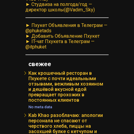
► Студвиза на полгода/год —
директор школы(@Vadim_Sky)
► Пхукет Объявления в Телеграм —
@phuketads
► Добавить Объявление Пхукет
► IT-чат Пхукета в Телеграм —
@itphuket
свежее
Как крошечный ресторан в
Пхукете с почти идеальными
отзывами, вежливым хозяином
и дешёвой вкусной едой
превращает прохожих в
постоянных клиентов
No meta data
Kab Khao разоблачаю: апологии
персонала не спасают от
черствого хлеба, пиццы на
засохшей булке с кетчупом и