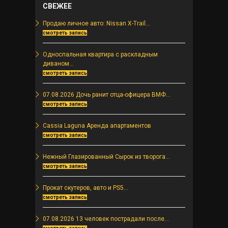
СВЕЖЕЕ
2005 года совместно с законом об
Отелях. При...
Продаю личное авто: Nissan X-Trail...
смотреть запись
Односпальная квартира с раскладным
диваном...
смотреть запись
07.08.2026 Дочь ранит отца-офицера ВМФ...
смотреть запись
Cassia Laguna Аренда апартаментов
смотреть запись
Нежный Глазированный Сырок из творога...
смотреть запись
Прокат скутеров, авто и PS5...
смотреть запись
07.08.2026 13 человек пострадали после...